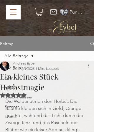
Punkte ansehen
Beitrag
Alle Beiträge
Andreas Eybel
Alle Beiträge
26. Sept. 2025
1 Min. Lesezeit
Ein kleines Stück
Eybel
Herbstmagie
Kakao
Mit NaN von 5 Sternen bewertet.
Geschenkideen
Die Wälder atmen den Herbst. Die 
Rezepte
Bäume kleiden sich in Gold, Orange 
und Rot, während das Licht durch die 
Events
Zweige tanzt und das Rascheln der 
Blätter wie ein leiser Applaus klingt. 