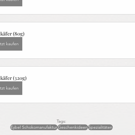
käfer (80g)
tzt kaufen
käfer (320g)
tzt kaufen
Tags:
Eybel Schokomanufaktur
Geschenkideen
Spezialitäten