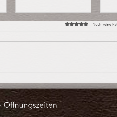
Mit 0 von 5 Sternen bewert
Noch keine Ra
Praline des Monats:
Hall
Orangen-Ingwer-
Saur
Trüffelpraline
-
Öffnungszeiten