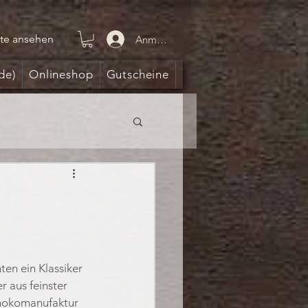
te ansehen
Anmelden
de)
Onlineshop
Gutscheine
ten ein Klassiker 
 aus feinster 
chokomanufaktur 