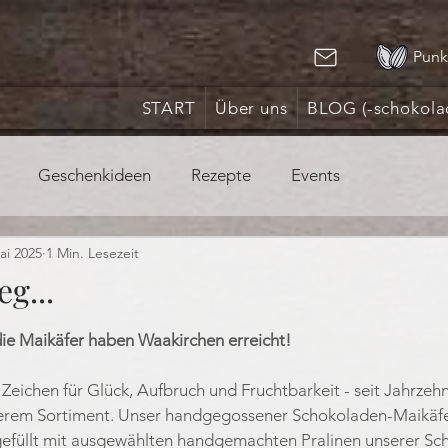
Punk
START
Über uns
BLOG (-schokola
Geschenkideen
Rezepte
Events
ai 2025
1 Min. Lesezeit
eg...
nen bewertet.
 die Maikäfer haben Waakirchen erreicht!
 Zeichen für Glück, Aufbruch und Fruchtbarkeit - seit Jahrzehn
erem Sortiment. Unser handgegossener Schokoladen-Maikäfer
gefüllt mit ausgewählten handgemachten Pralinen unserer S