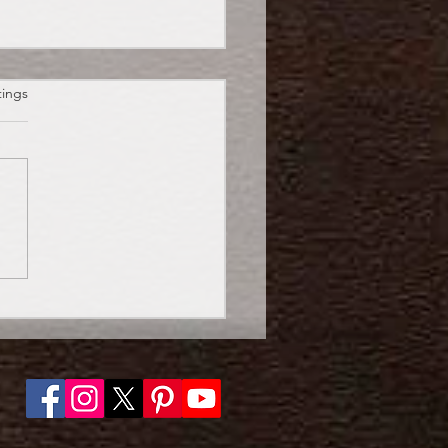
et.
tings
oween: Süßes oder
es?