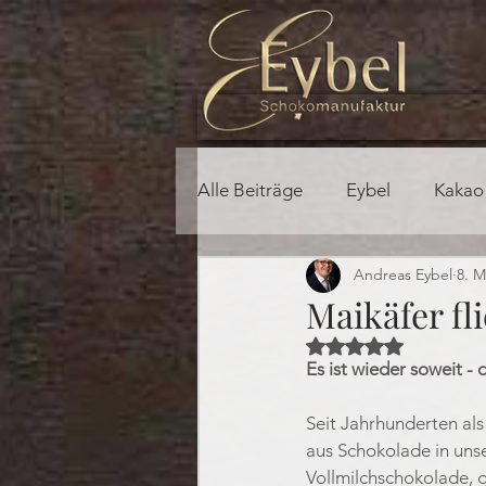
Alle Beiträge
Eybel
Kakao
Andreas Eybel
8. M
Maikäfer fli
Mit NaN von 5 Ster
Es ist wieder soweit -
Seit Jahrhunderten als
aus Schokolade in uns
Vollmilchschokolade, 