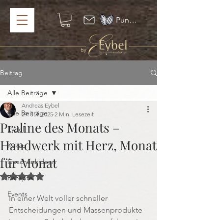
Punkte ansehen
Beitrag
Alle Beiträge
Andreas Eybel
Alle Beiträge
29. Juli 2025
2 Min. Lesezeit
Praline des Monats –
Eybel
Handwerk mit Herz, Monat
Kakao
für Monat
Geschenkideen
Mit NaN von 5 Sternen bewertet.
Rezepte
Events
In einer Welt voller schneller 
Entscheidungen und Massenprodukte 