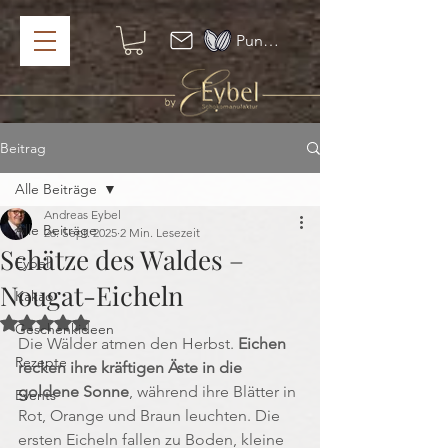
Punkte ansehen
Beitrag
Alle Beiträge
Andreas Eybel
Alle Beiträge
26. Sept. 2025
2 Min. Lesezeit
Schätze des Waldes –
Eybel
Nougat-Eicheln
Kakao
Mit NaN von 5 Sternen bewertet.
Geschenkideen
Die Wälder atmen den Herbst. 
Eichen 
Rezepte
recken ihre kräftigen Äste in die 
goldene Sonne
, während ihre Blätter in 
Events
Rot, Orange und Braun leuchten. Die 
ersten Eicheln fallen zu Boden, kleine 