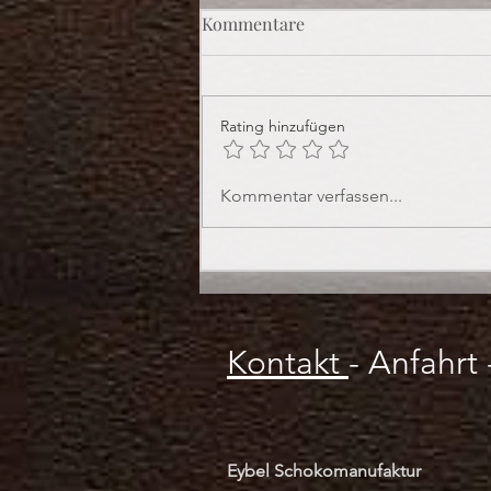
Kommentare
Rating hinzufügen
Praline des Monats:
Kommentar verfassen...
Haselnuss-Trüffel
Kontakt
-
Anfahrt
Eybel Schokomanufaktur