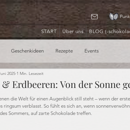
Punk
START
Über uns
BLOG (-schokola
Geschenkideen
Rezepte
Events
Juni 2025
1 Min. Lesezeit
& Erdbeeren: Von der Sonne ge
nen bewertet.
nen die Welt für einen Augenblick still steht – wenn der erste
s ringsum verblasst. So fühlt es sich an, wenn sonnenverwöhn
 des Sommers, auf zarte Schokolade treffen.