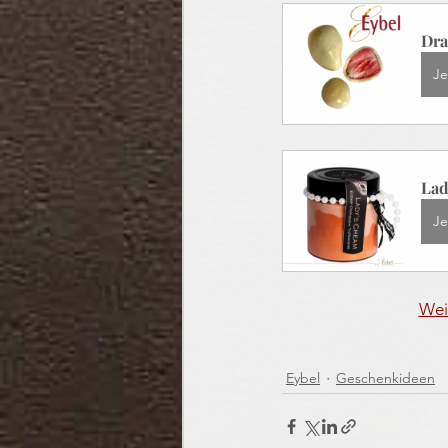
Dra
Je
Lad
Je
Wei
Eybel
Geschenkideen