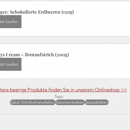
gee: Schokolierte Erdbeeren (150g)
tzt kaufen
ys Cream – Brotaufstrich (200g)
tzt kaufen
tere beerige Produkte finden Sie in unserem Onlineshop >>
Tags:
Eybel Schokomanufaktur
Geschenkideen
Spezialitäten