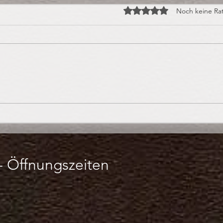
Mit 0 von 5 Sternen bewert
Noch keine Ra
Praline des Monats:
Hall
Orangen-Ingwer-
Saur
Trüffelpraline
-
Öffnungszeiten