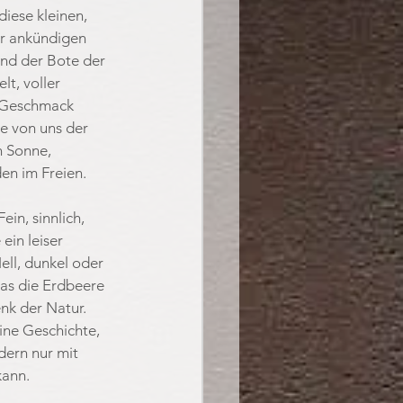
iese kleinen, 
r ankündigen 
ind der Bote der 
lt, voller 
 Geschmack 
le von uns der 
 Sonne, 
en im Freien.
in, sinnlich, 
ein leiser 
ell, dunkel oder 
was die Erdbeere 
nk der Natur. 
ne Geschichte, 
dern nur mit 
ann.