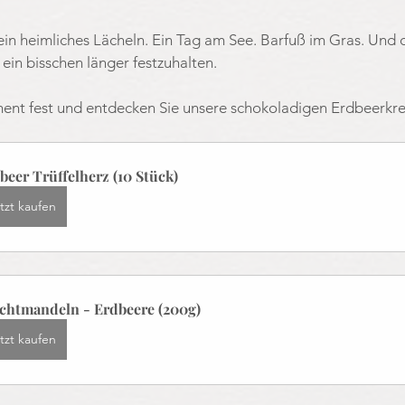
n heimliches Lächeln. Ein Tag am See. Barfuß im Gras. Und 
in bisschen länger festzuhalten. 
ent fest und entdecken Sie unsere schokoladigen Erdbeerkr
beer Trüffelherz (10 Stück)
tzt kaufen
chtmandeln - Erdbeere (200g)
tzt kaufen