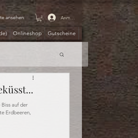
te ansehen
Anmelden
de)
Onlineshop
Gutscheine
küsst...
 Biss auf der 
te Erdbeeren, 