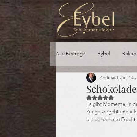
Alle Beiträge
Eybel
Kakao
Andreas Eybel
10. 
Schokolade 
Mit NaN von 5 Ster
Es gibt Momente, in de
Zunge zergeht und alle
die beliebteste Frucht