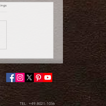
et.
tings
oween: Süßes oder
es?
TEL: +49-8021-1036