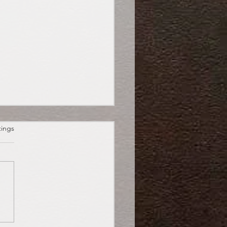
et.
tings
oween: Süßes oder
es?