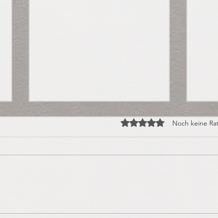
Mit 0 von 5 Sternen bewert
Noch keine Ra
Praline des Monats:
Hall
Orangen-Ingwer-
Saur