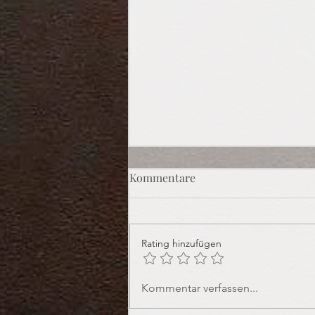
Kommentare
Rating hinzufügen
Praline des Monats:
Kommentar verfassen...
Haselnuss-Trüffel