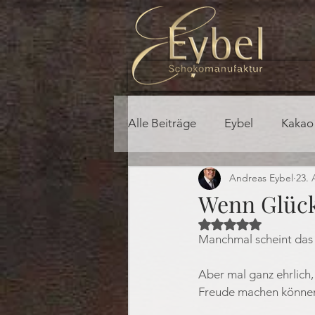
Alle Beiträge
Eybel
Kakao
Andreas Eybel
23. 
Wenn Glück
Mit NaN von 5 Ster
Manchmal scheint das L
Aber mal ganz ehrlich,
Freude machen können