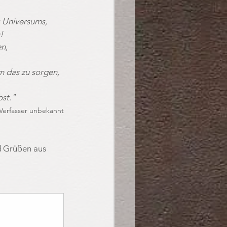
 Universums, 
!
n,
m das zu sorgen, 
bst."
Verfasser unbekannt
d Grüßen aus 