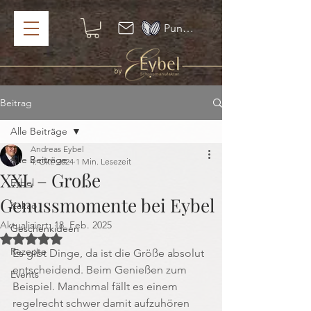
Punkte ansehen
Beitrag
Alle Beiträge
Andreas Eybel
Alle Beiträge
4. Okt. 2024
1 Min. Lesezeit
XXL – Große
Eybel
Genussmomente bei Eybel
Kakao
Aktualisiert:
18. Feb. 2025
Geschenkideen
Mit NaN von 5 Sternen bewertet.
Rezepte
Es gibt Dinge, da ist die Größe absolut 
entscheidend. Beim Genießen zum 
Events
Beispiel. Manchmal fällt es einem 
regelrecht schwer damit aufzuhören 