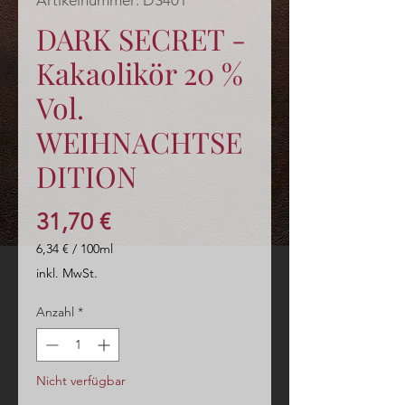
Artikelnummer: DS401
DARK SECRET -
Kakaolikör 20 %
Vol.
WEIHNACHTSE
DITION
Preis
31,70 €
6,34 €
/
100ml
6,34 €
inkl. MwSt.
pro
100
Anzahl
*
Milliliter
Nicht verfügbar