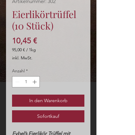
Artikelnummer: 302
Eierlikörtrüffel
(10 Stück)
Preis
10,45 €
95,00 €
/
1kg
95,00 €
inkl. MwSt.
pro
1
Anzahl
*
Kilogramm
In den Warenkorb
Sofortkauf
Eybel’s Eierlikör Trüffel mit