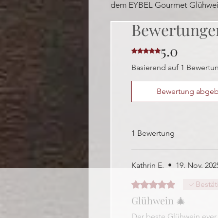
dem EYBEL Gourmet Glühwein
Bewertunge
5.0
Mit 5 von 5 Sternen bewer
Basierend auf 1 Bewertu
Bewertung abge
1 Bewertung
Kathrin E.
•
19. Nov. 202
Mit 5 von 5 Sternen bewer
Bestät
Glühwein 🎄
Der beste Glühwein ever…