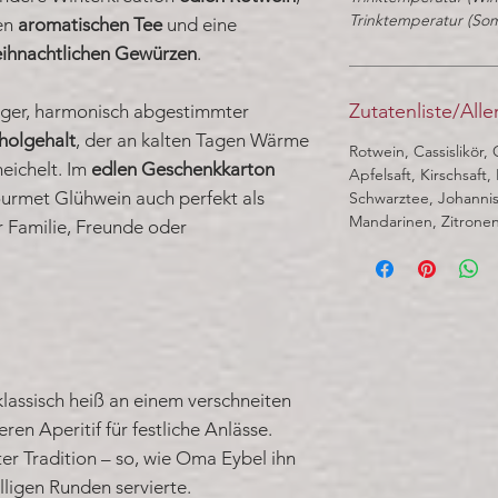
Trinktemperatur (So
nen
aromatischen Tee
und eine
eihnachtlichen Gewürzen
.
Zutatenliste/All
diger, harmonisch abgestimmter
holgehalt
, der an kalten Tagen Wärme
Rotwein, Cassislikör,
eichelt. Im
edlen Geschenkkarton
Apfelsaft, Kirschsaft
ourmet Glühwein auch perfekt als
Schwarztee, Johanni
Mandarinen, Zitronen
r Familie, Freunde oder
lassisch heiß an einem verschneiten
en Aperitif für festliche Anlässe.
ter Tradition – so, wie Oma Eybel ihn
lligen Runden servierte.