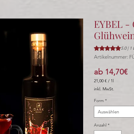
EYBEL -
Glühwein
Das Rating beträgt
5.0 | 
Artikelnummer: F
Sa
ab
14,70€
Pr
21,00 €
/
1l
21,00 €
inkl. MwSt.
pro
1
Form
*
Liter
Auswählen
Anzahl
*