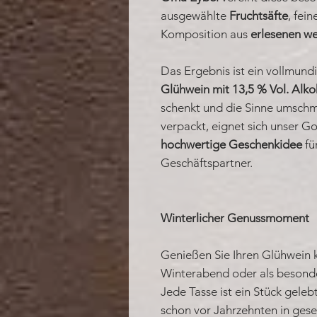
ausgewählte
Fruchtsäfte
, fei
Komposition aus
erlesenen w
Das Ergebnis ist ein vollmun
Glühwein mit 13,5 % Vol. Alko
schenkt und die Sinne umschm
verpackt, eignet sich unser G
hochwertige Geschenkidee
fü
Geschäftspartner.
Winterlicher Genussmoment
Genießen Sie Ihren Glühwein k
Winterabend oder als besonder
Jede Tasse ist ein Stück geleb
schon vor Jahrzehnten in gese