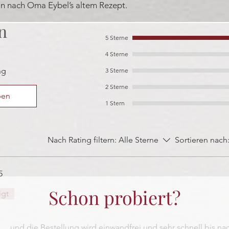
 nach Oma Eybel’s altem Rezept.
n
5 Sterne
tet.
4 Sterne
ng
3 Sterne
2 Sterne
ben
1 Stern
Nach Rating filtern:
Alle Sterne
Sortieren nach
5
Schon probiert?
tet.
igt
..und die Bestellung wird einwandfrei und sehr schnell bis na