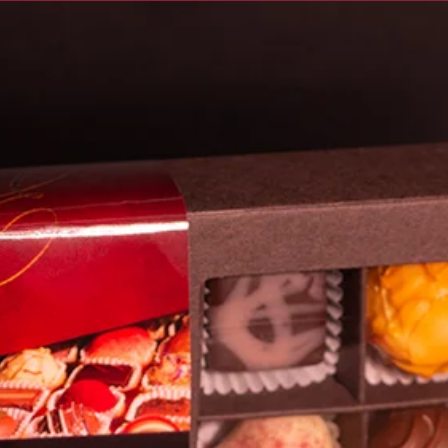
a
Nein
tur
•
02. Dez. 2025
k für Ihre Wertschätzung. Unser Versprechen, beste Qualität d
alen Zutaten und liebevoller Verarbeitung zu bieten ist unser o
im Kunden ankommt, unsere größte Motivation. Bitte besuchen 
hen aus Ihrer Eybel Schokomanufaktur