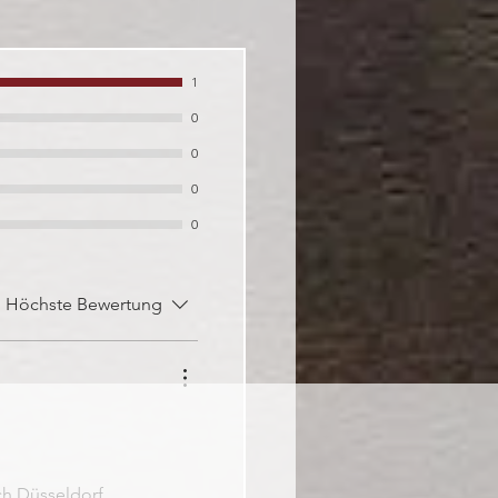
1
0
0
0
0
:
Höchste Bewertung
ch Düsseldorf