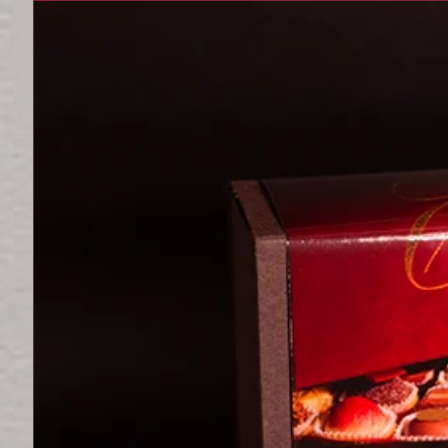
geliefert!
War das hilfreich?
J
Eybel Schokomanufak
Vielen herzlichen Dan
an Rohstoffen, region
Freude, wenn dies be
mit den besten Wünsc