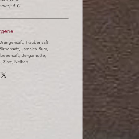
mmer): 6°C
ergene
 Orangensaft, Traubensaft,
, Birnensaft, Jamaica-Rum,
sbeeersaft, Bergamotte,
, Zimt, Nelken