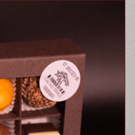
urch höchste Ansprüche
berstes Gebot und die
Sie uns bald wieder,