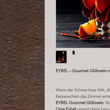
EYBEL – Gourmet Glühwein n
Wenn der Schnee leise fällt, 
Kerzenschein das Zimmer erhell
EYBEL Gourmet Glühwein
. N
Oma Eybel
vereint diese bes