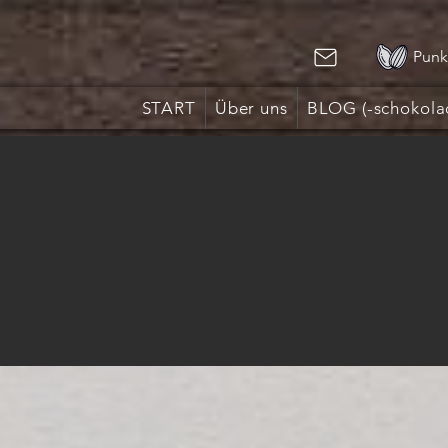
Punk
START
Über uns
BLOG (-schokola