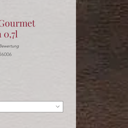
 Gourmet
 0,7l
 5.0 von fünf Sternen, basierend auf 1 Bewertung.
1 Bewertung
Ü6006
le-
eis