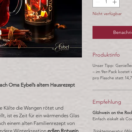
Nicht verfügbar
Benachri
Produktinfo
Unser Tipp: Genieße
– im 9er-Pack kostet
pro Flasche statt 14,
ach Oma Eybel’s altem Hausrezept
Empfehlung
die Kälte die Wangen rötet und
Glühwein on the Roc
t, ist es Zeit für ein wärmendes Glas
Einfach eiskalt als Co
ach einem alten Familienrezept von
ondere Winterkreation
edlen Rotwein
,
Trinktemperatur (Win