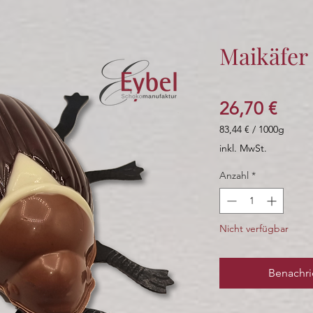
Maikäfer 
Prei
26,70 €
83,44 €
/
1000g
83,44 €
inkl. MwSt.
pro
1000
Anzahl
*
Gramm
Nicht verfügbar
Benachri