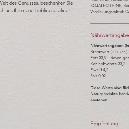
 Welt des Genusses, beschenken Sie
SOJALECITHINE, Son
ch uns Ihre neue Lieblingspraline!
Verdickungsmittel: C
Nährwertangab
Nährwertangaben (in
Brennwert (kJ / kcal)
Fett 33,9 – davon ges
Kohlenhydrate 33,2 –
Eiweiß 4,2
Salz 0,02
Diese Werte sind Ric
Naturprodukte hand
enstehen.
Empfehlung