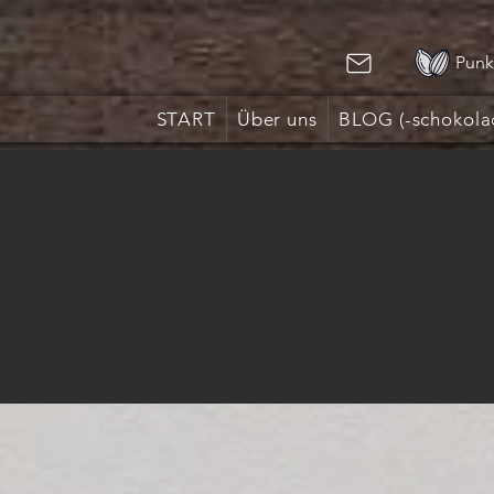
Punk
START
Über uns
BLOG (-schokola