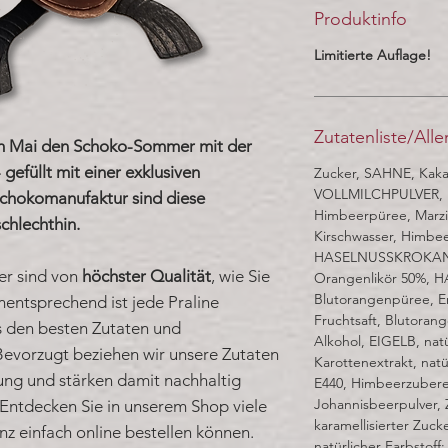
Produktinfo
Limitierte Auflage!
Zutatenliste/All
 im Mai den Schoko-Sommer mit der
 gefüllt mit einer exklusiven
Zucker, SAHNE, Kaka
VOLLMILCHPULVER,
Schokomanufaktur sind diese
Himbeerpüree, Marzi
chlechthin.
Kirschwasser, Himbee
HASELNUSSKROKANT
er sind von
höchster Qualität
, wie Sie
Orangenlikör 50%, 
Blutorangenpüree, E
entsprechend ist jede Praline
Fruchtsaft, Blutora
 den besten Zutaten und
Alkohol, EIGELB, nat
evorzugt beziehen wir unsere Zutaten
Karottenextrakt, nat
ng und stärken damit nachhaltig
E440, Himbeerzubere
Johannisbeerpulver, 
Entdecken Sie in unserem Shop viele
karamellisierter Zuc
nz einfach online bestellen können.
natürlicher Farbstoff