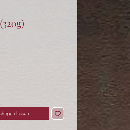
(320g)
s
chtigen lassen