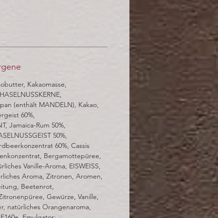
ergene
obutter, Kakaomasse,
 HASELNUSSKERNE,
pan (enthält MANDELN), Kakao,
rgeist 60%,
, Jamaica-Rum 50%,
HASELNUSSGEIST 50%,
rdbeerkonzentrat 60%, Cassis
ngenkonzentrat, Bergamottepüree,
ürliches Vanille-Aroma, EISWEISS,
ürliches Aroma, Zitronen, Aromen,
itung, Beetenrot,
Zitronenpüree, Gewürze, Vanille,
ker, natürliches Orangenaroma,
: E160e, Emulgator: