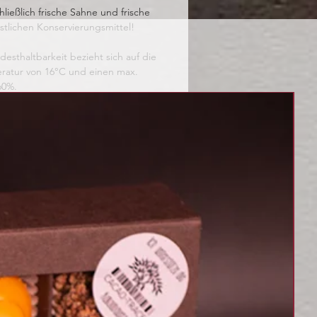
ließlich frische Sahne und frische
stlichen Konservierungsmittel!
sthaltbarkeit bezieht sich auf die
ratur von 16°C und einen max.
60%.
kann sich das MHD stark