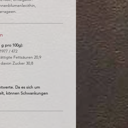
nenblumenlecithin,
arrageen.
en
 g pro 100g):
 1977 / 472
ättigte Fettsäuren 20,9
 davon Zucker 30,8
htwerte. Da es sich um
elt, können Schwankungen