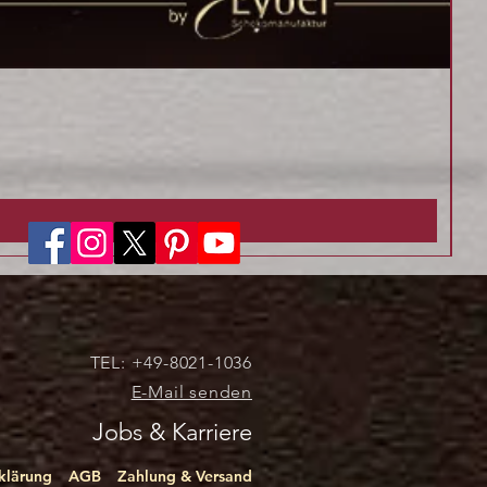
Pr
Pre
9,7
75,
7
ink
5
,
0
0
€
p
r
o
1
K
TEL: +49-8021-1036
i
E-Mail senden
l
o
Jobs & Karriere
g
r
a
klärung
AGB
Zahlung & Versand
m