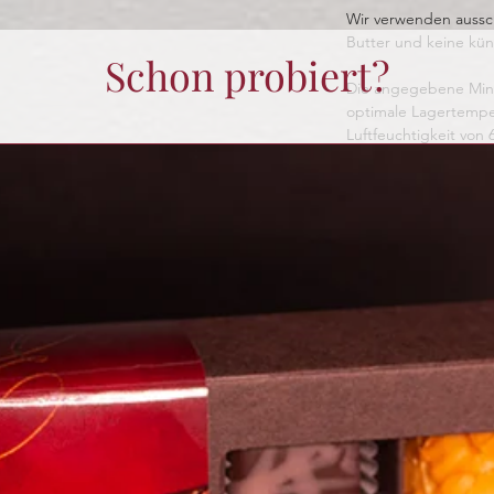
Wir verwenden aussch
Butter und keine kün
Schon probiert?
Die angegebene Minde
optimale Lagertempe
Luftfeuchtigkeit von 
Bei Nichteinhaltung 
reduzieren.
Noch keine Bewertungen vorhanden
Jetzt die erste Bewertung abgeben.
Bewertung abgeben