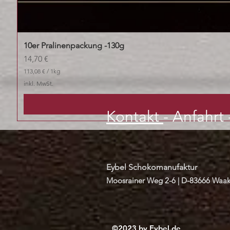
10er Pralinenpackung -130g
Preis
14,70 €
113,08 €
/
1kg
1
inkl. MwSt.
1
3
,
Kontakt
-
Anfahrt
0
8
€
p
r
o
Eybel Schokomanufaktur
1
K
Moosrainer Weg 2-6 |
D-83666 Waak
i
l
o
g
r
a
©2023 by Eybel.de