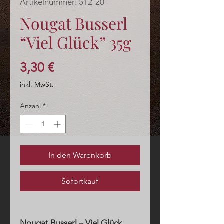
Artikelnummer: 512-20
Nougat Busserl
“Viel Glück” 35g
Preis
3,30 €
inkl. MwSt.
Anzahl
*
In den Warenkorb
Sofortkauf
Nougat Busserl – Viel Glück