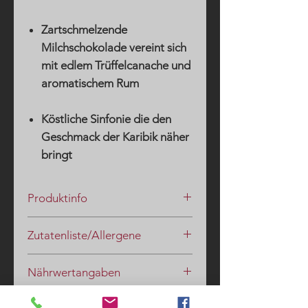
Zartschmelzende
Milchschokolade vereint sich
mit edlem Trüffelcanache und
aromatischem Rum
Köstliche Sinfonie die den
Geschmack der Karibik näher
bringt
Produktinfo
In diesem feinen RumTrüffel vereinen
Zutatenliste/Allergene
wir den
Geist der Karibik
mit der
hohen
Kunst der Chocolaterie
.
Zutaten
:
Allerfeinster Jamaica-Rum trifft auf
Nährwertangaben
Zutaten: SAHNE, Zucker,
edle Zartbitterschokolade.
Kakaomasse, Jamaica-Rum 50%,
Nährwertangaben (in g pro 100g):
Kakao,