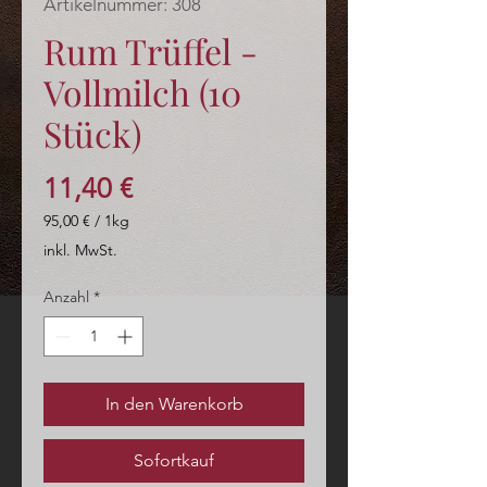
Artikelnummer: 308
Rum Trüffel -
Vollmilch (10
Stück)
Preis
11,40 €
95,00 €
/
1kg
95,00 €
inkl. MwSt.
pro
1
Anzahl
*
Kilogramm
In den Warenkorb
Sofortkauf