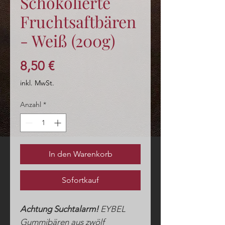
Schokolierte
Fruchtsaftbären
- Weiß (200g)
Preis
8,50 €
inkl. MwSt.
Anzahl
*
In den Warenkorb
Sofortkauf
Achtung Suchtalarm!
EYBEL
Gummibären aus zwölf