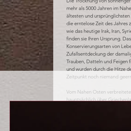
Die Trocknung von sonnengere
mehr als 5000 Jahren im Nahen
ältesten und ursprünglichste
die erntelose Zeit des Jahres 
wie das heutige Irak, Iran, S
finden sie Ihren Ursprung. Das
Konservierungsarten von Lebe
Zufallsentdeckung der damali
Trauben, Datteln und Feigen 
und wurden durch die Hitze de
Zeitpunkt noch niemand geern
Vom Nahen Osten verbreitete 
hauptsächlich über Griechenla
allem in Italien wurden Trock
Feigen, zu einem beliebten G
man dort auch die ursprüngli
Aprikosen und Pfirsiche als De