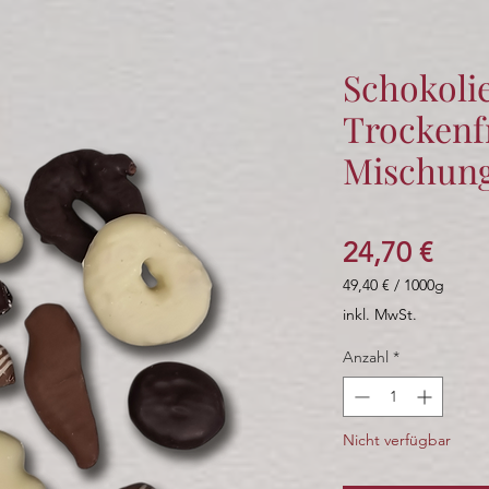
Schokoli
Trockenf
Mischung
Prei
24,70 €
49,40 €
/
1000g
49,40 €
inkl. MwSt.
pro
1000
Anzahl
*
Gramm
Nicht verfügbar