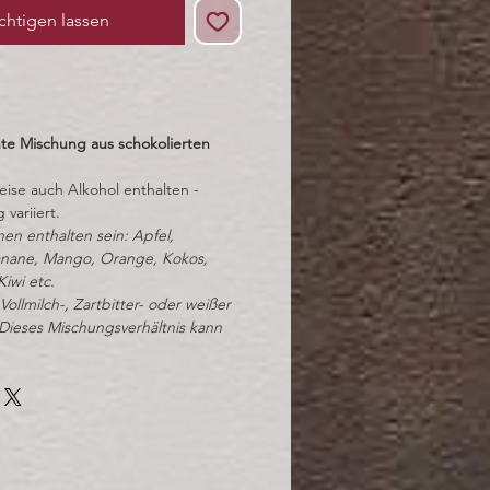
chtigen lassen
nte Mischung aus schokolierten
eise auch Alkohol enthalten -
variiert.
en enthalten sein: Apfel,
Banane, Mango, Orange, Kokos,
iwi etc.
Vollmilch-, Zartbitter- oder weißer
Dieses Mischungsverhältnis kann