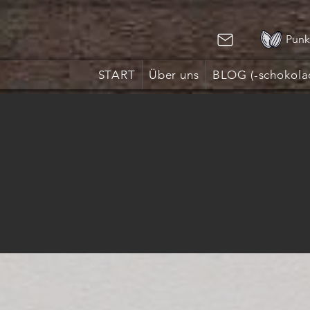
Punk
START
Über uns
BLOG (-schokola