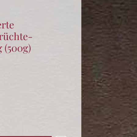
erte
rüchte-
 (500g)
s