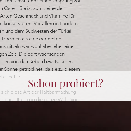
iftem Obst fand seinen Ursprung vor
 Osten. Sie ist somit eine der
n Arten Geschmack und Vitamine für
zu konservieren. Vor allem in Ländern
yrien und dem Südwesten der Türkei
 Trocknen als eine der ersten
nsmitteln war wohl aber eher eine
gen Zeit. Die dort wachsenden
fielen von den Reben bzw. Bäumen
r Sonne getrocknet, da sie zu diesem
tet hatte.
Schon probiert?
sich diese Art der Haltbarmachung
nd und Italien in die ganze Welt. Vor
enfrüchte, besonders Rosinen und
rundnahrungsmittel. Später begann
ch aus Asien stammenden Pflaumen,
likatessen zu trocknen.