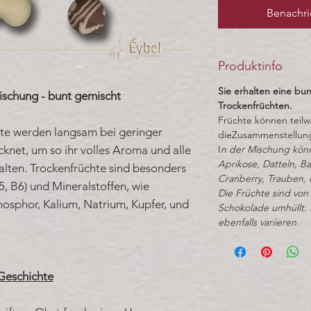
Benachri
Produktinfo
Sie erhalten eine bu
ischung - bunt gemischt
Trockenfrüchten.
Früchte können teilw
te werden langsam bei geringer
dieZusammenstellung 
net, um so ihr volles Aroma und alle
I
n der Mischung könn
Aprikose, Datteln, 
alten. Trockenfrüchte sind besonders
Cranberry, Trauben, K
5, B6) und Mineralstoffen, wie
Die Früchte sind von 
osphor, Kalium, Natrium, Kupfer, und
Schokolade umhüllt. 
ebenfalls variieren.
Geschichte