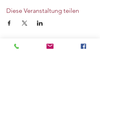
Diese Veranstaltung teilen
Kontakt
-
Anfahrt
-
Öffnungszeiten
Eybel Schokomanufaktur
Moosrainer Weg 2-6 |
D-83666 Waakirchen
©2023 by Eybel.de
TEL:
+49-8021-1036