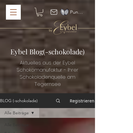
Punkte ansehen
Eybel Blog(-schokolade)
Aktuelles aus der Eybel
Schokomanufaktur - Ihrer
Schokoladenquelle am
Tegernsee
Registrieren
BLOG (-schokolade)
Alle Beiträge
Alle Beiträge