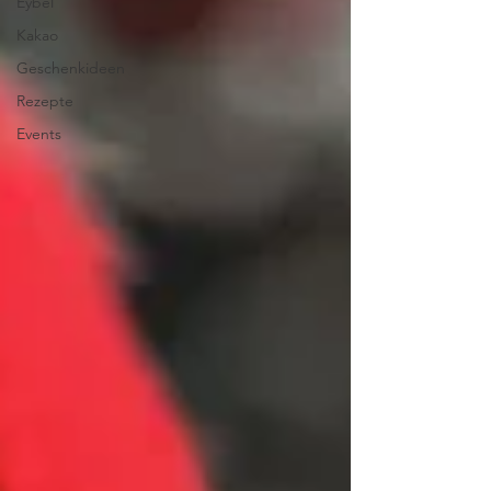
Eybel
Kakao
Geschenkideen
Rezepte
Events