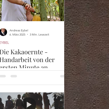
Andreas Eybel
6. März 2025
3 Min. Lesezeit
EYBEL
Die Kakaoernte -
Handarbeit von der
ersten Minute an