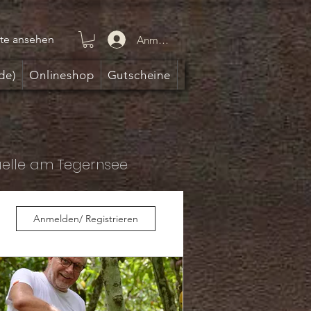
te ansehen
Anmelden
de)
Onlineshop
Gutscheine
uelle am Tegernsee
Anmelden/ Registrieren