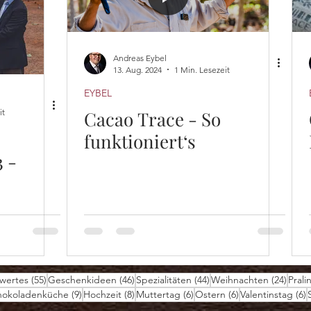
Andreas Eybel
13. Aug. 2024
1 Min. Lesezeit
EYBEL
it
Cacao Trace - So
funktioniert‘s
 -
äge
55 Beiträge
46 Beiträge
44 Beiträge
24 Be
wertes
(55)
Geschenkideen
(46)
Spezialitäten
(44)
Weihnachten
(24)
Prali
9 Beiträge
8 Beiträge
6 Beiträge
6 Beiträge
6
chokoladenküche
(9)
Hochzeit
(8)
Muttertag
(6)
Ostern
(6)
Valentinstag
(6)