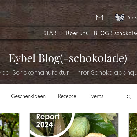
Punk
START
Über uns
BLOG (-schokola
Eybel Blog(-schokolade)
Eybel Schokomanufaktur - Ihrer Schokoladenq
Geschenkideen
Rezepte
Events