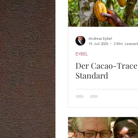
Andreas Eybel
19. Juli 2025
2 Min. Lesezei
EYBEL
Der Cacao-Trace
Standard