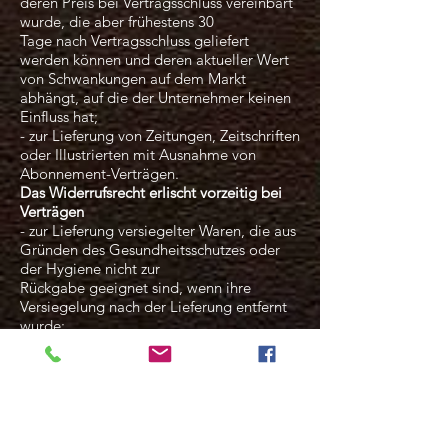
deren Preis bei Vertragsschluss vereinbart
wurde, die aber frühestens 30
Tage nach Vertragsschluss geliefert
werden können und deren aktueller Wert
von Schwankungen auf dem Markt
abhängt, auf die der Unternehmer keinen
Einfluss hat;
- zur Lieferung von Zeitungen, Zeitschriften
oder Illustrierten mit Ausnahme von
Abonnement-Verträgen.
Das Widerrufsrecht erlischt vorzeitig bei
Verträgen
- zur Lieferung versiegelter Waren, die aus
Gründen des Gesundheitsschutzes oder
der Hygiene nicht zur
Rückgabe geeignet sind, wenn ihre
Versiegelung nach der Lieferung entfernt
wurde;
- zur Lieferung von Waren, wenn diese
nach der Lieferung aufgrund ihrer
Beschaffenheit untrennbar mit anderen
Gütern vermischt wurden;
- zur Lieferung von Ton- oder
Videoaufnahmen oder Computersoftware