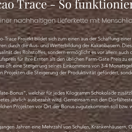
ao Trace - So funktionier
ner nachhaltigen Lieferkette mit Menschlic
Trace Projekt bildet sich zum einen aus der Schaffung einer
ren durch die Aus- und Weiterbildung der Kakaobauern. Dies 
ualität des Rohstoffes, sondern ermöglicht es vor allem auch
fspreis für Ihre Ernten als den üblichen Farm-Gate Preis zu er
s oft eine Steigerung seines Einkommens von 3-4 Monatsgehäl
en Projekten die Steigerung der Produktivität gefördert, son
te-Bonus“, welcher für jedes Kilogramm Schokolade zusätzl
etes jährlich ausbezahlt wird. Gemeinsam mit den Dorfältes
lchen Projekten vor Ort der Bonus zugutekommen soll bzw. wa
gangen Jahren eine Mehrzahl von Schulen, Krankenhäusern, 