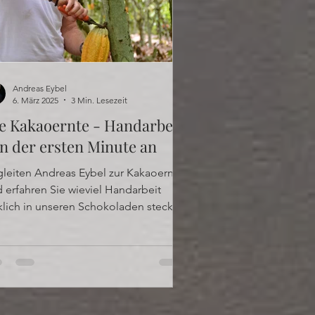
Andreas Eybel
6. März 2025
3 Min. Lesezeit
e Kakaoernte - Handarbeit
n der ersten Minute an
leiten Andreas Eybel zur Kakaoernte
 erfahren Sie wieviel Handarbeit
klich in unseren Schokoladen steckt.