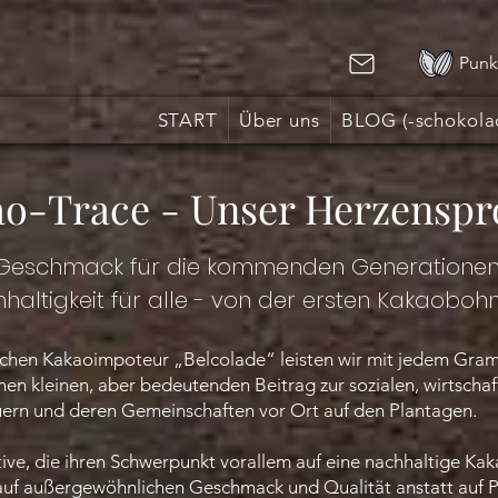
Punk
START
Über uns
BLOG (-schokola
o-Trace - Unser Herzenspr
Geschmack für die kommenden Generationen
haltigkeit für alle - von der ersten Kakaoboh
hen Kakaoimpoteur „Belcolade“ leisten wir mit jedem Gra
en kleinen, aber bedeutenden Beitrag zur sozialen, wirtscha
ern und deren Gemeinschaften vor Ort auf den Plantagen.
ative, die ihren Schwerpunkt vorallem auf eine nachhaltige Kak
uf außergewöhnlichen Geschmack und Qualität anstatt auf Pr