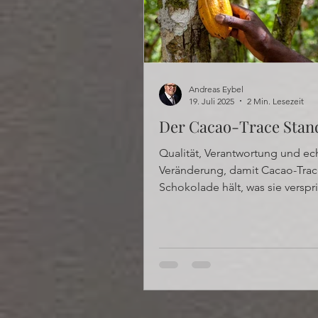
Andreas Eybel
19. Juli 2025
2 Min. Lesezeit
Der Cacao-Trace Stan
Qualität, Verantwortung und ec
Veränderung, damit Cacao-Trac
Schokolade hält, was sie verspri