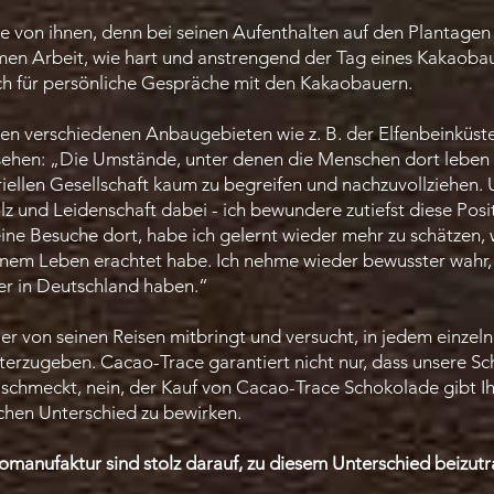
e von ihnen, denn bei seinen Aufenthalten auf den Plantagen e
men Arbeit, wie hart und anstrengend der Tag eines Kakaobaue
h für persönliche Gespräche mit den Kakaobauern.
den verschiedenen Anbaugebieten wie z. B. der Elfenbeinküste
esehen: „Die Umstände, unter denen die Menschen dort leben u
iellen Gesellschaft kaum zu begreifen und nachzuvollziehen.
z und Leidenschaft dabei - ich bewundere zutiefst diese Positi
ine Besuche dort, habe ich gelernt wieder mehr zu schätzen, w
einem Leben erachtet habe. Ich nehme wieder bewusster wahr, 
er in Deutschland haben.“​
er von seinen Reisen mitbringt und versucht, in jedem einzel
terzugeben. Cacao-Trace garantiert nicht nur, dass unsere S
 schmeckt, nein, der Kauf von Cacao-Trace Schokolade gibt I
ichen Unterschied zu bewirken.
komanufaktur
sind stolz darauf, zu diesem Unterschied beizut