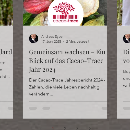
Andreas Eybel
17. Juni 2025
2 Min. Lesezeit
dard
Gemeinsam wachsen – Ein
Di
Blick auf das Cacao-Trace
vo
hte
Jahr 2024
e-
Beg
cht...
und
Der Cacao-Trace Jahresbericht 2024 -
wir
Zahlen, die viele Leben nachhaltig
verändern...
1
2
3