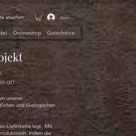
te ansehen
Anmelden
de)
Onlineshop
Gutscheine
ojekt
!
ne an
mm unserer
ftlichen und ökologischen
ao-Lieferkette legt. Mit
oduktivität. Indem die