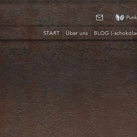
Punk
START
Über uns
BLOG (-schokola