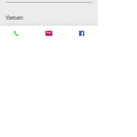
Vietnam
Fertigstellung eines neuen 
Klassenzimmers in der Thanh Binh 
Grundschule
Finanzierung von Schulbüchern 
und Stipendien für 31 Schüler der 
Lam Dong Grundschule
Gesamtsumme: 7.000 Euro
Ein herzliches DANKESCHÖN, dass Sie 
dies mit dem Kauf unserer Produkte 
ermöglicht haben!
Tags:
Eybel Schokomanufaktur
Wissenswertes
Cacao Trace