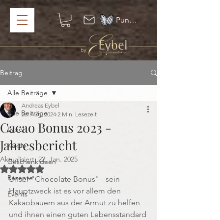
Punkte ansehen
Beitrag
Alle Beiträge
Andreas Eybel
Alle Beiträge
26. Aug. 2024
2 Min. Lesezeit
Cacao Bonus 2023 -
Eybel
Jahresbericht
Kakao
Aktualisiert:
22. Jan. 2025
Geschenkideen
Mit NaN von 5 Sternen bewertet.
Rezepte
Unser "Chocolate Bonus" - sein 
Hauptzweck ist es vor allem den 
Events
Kakaobauern aus der Armut zu helfen 
und ihnen einen guten Lebensstandard 