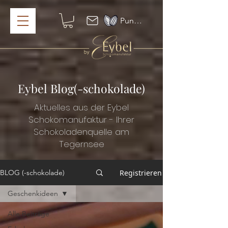
Punkte ansehen
Eybel Blog(-schokolade)
Aktuelles aus der Eybel
Schokomanufaktur - Ihrer
Schokoladenquelle am
Tegernsee
Registrieren
BLOG (-schokolade)
Geschenkideen
Alle Beiträge