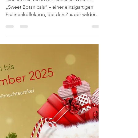
Andreas Eybel
17. Sept. 2025
1 Min. Lesezeit
EYBEL
Sweet Botanicals – Frucht
trifft Natur in ihrer
edelsten Form
Tauchen Sie ein in die sinnliche Welt der
„Sweet Botanicals“ – einer einzigartigen
Pralinenkollektion, die den Zauber wilder
Früchte mit...