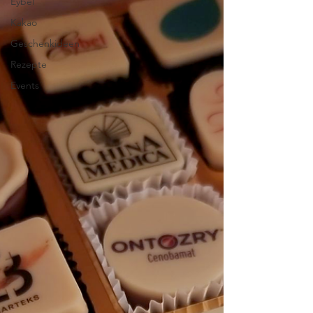
Eybel
Kakao
Geschenkideen
Rezepte
Events