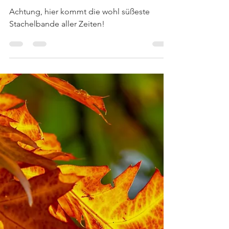
Knackig, frech und
zuckersüß: Die Nougat-Igel
sind los! 🦔
Achtung, hier kommt die wohl süßeste
Stachelbande aller Zeiten!