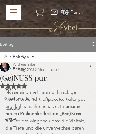
Punkte ansehen
Beitrag
Alle Beiträge
Andreas Eybel
Alle Beiträge
11. Aug. 2025
2 Min. Lesezeit
(Ge)NUSS pur!
Eybel
Mit NaN von 5 Sternen bewertet.
Kakao
Nüsse sind mehr als nur knackige 
Geschenkideen
Kerne. Sie sind Kraftpakete, Kulturgut 
und kulinarische Schätze. In 
unserer 
Rezepte
neuen Pralinenkollektion „(Ge)Nuss 
Events
pur“
 feiern wir genau das: die Vielfalt, 
die Tiefe und die unverwechselbaren 