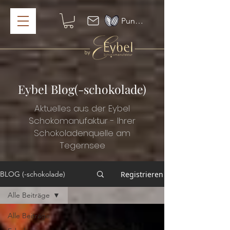
Punkte ansehen
Eybel Blog(-schokolade)
Aktuelles aus der Eybel
Schokomanufaktur - Ihrer
Schokoladenquelle am
Tegernsee
Registrieren
BLOG (-schokolade)
Alle Beiträge
Alle Beiträge