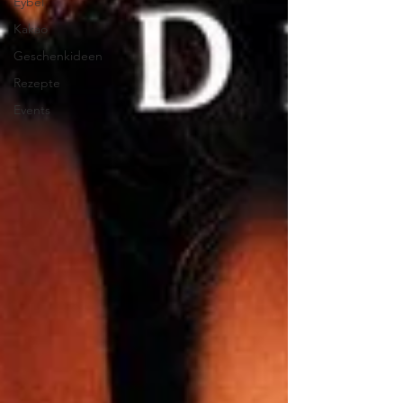
Eybel
Kakao
Geschenkideen
Rezepte
Events