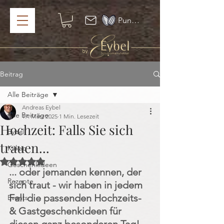
Punkte ansehen
Beitrag
Alle Beiträge
Andreas Eybel
Alle Beiträge
17. März 2025
1 Min. Lesezeit
Hochzeit: Falls Sie sich
Eybel
trauen...
Kakao
Mit NaN von 5 Sternen bewertet.
Geschenkideen
... oder jemanden kennen, der 
Rezepte
sich traut - wir haben in jedem 
Fall die passenden Hochzeits- 
Events
& Gastgeschenkideen für 