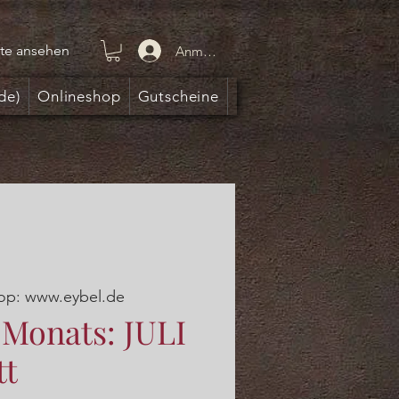
te ansehen
Anmelden
de)
Onlineshop
Gutscheine
op: www.eybel.de
 Monats: JULI
tt