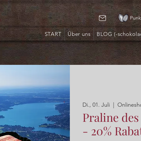
Punk
START
Über uns
BLOG (-schokola
Di., 01. Juli
  |  
Onlinesh
Praline des
- 20% Raba