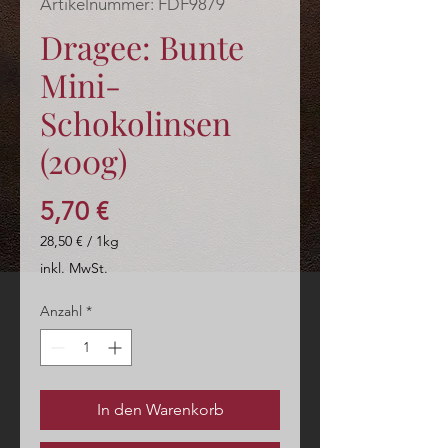
Artikelnummer: FDF9879
Dragee: Bunte
Mini-
Schokolinsen
(200g)
Preis
5,70 €
28,50 €
/
1kg
28,50 €
inkl. MwSt.
pro
1
Anzahl
*
Kilogramm
In den Warenkorb