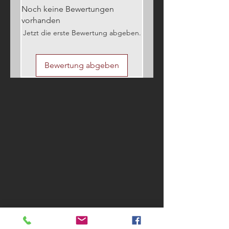
Schokoladenküche
" eine stetig
Noch keine Bewertungen
wachsene Auswahl an Rezepten und
vorhanden
Serviervorschlägen für dieses
Produkt.
Jetzt die erste Bewertung abgeben.
Bewertung abgeben