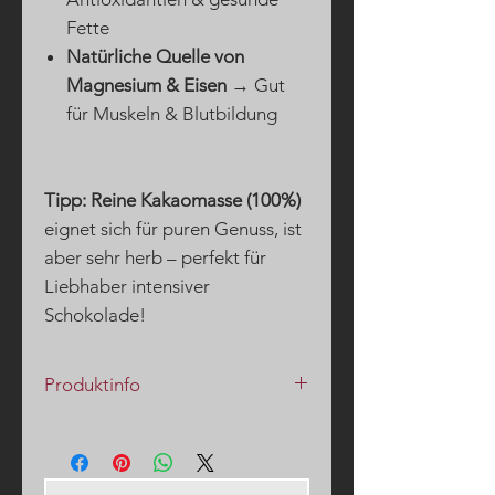
Fette
Natürliche Quelle von
Magnesium & Eisen
→ Gut
für Muskeln & Blutbildung
Tipp:
Reine Kakaomasse (100%)
eignet sich für puren Genuss, ist
aber sehr herb – perfekt für
Liebhaber intensiver
Schokolade!
Produktinfo
In unserem Bereich "
Blog(-
schokolade
" finden Sie unter dem
Stichwort "
Kreative