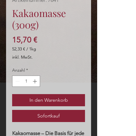
Artikelnummer: 7641
Kakaomasse
(300g)
Preis
15,70 €
52,33 €
/
1kg
52,33 €
inkl. MwSt.
pro
1
Anzahl
*
Kilogramm
In den Warenkorb
Sofortkauf
Kakaomasse – Die Basis für jede