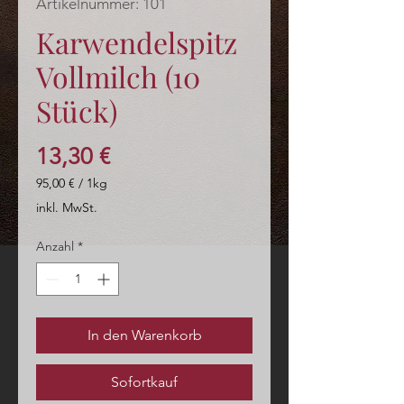
Artikelnummer: 101
Karwendelspitz
Vollmilch (10
Stück)
Preis
13,30 €
95,00 €
/
1kg
95,00 €
inkl. MwSt.
pro
1
Anzahl
*
Kilogramm
In den Warenkorb
Sofortkauf