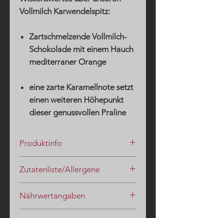
Vollmilch Karwendelspitz:
Zartschmelzende Vollmilch-
Schokolade mit einem Hauch
mediterraner Orange
eine zarte Karamellnote setzt
einen weiteren Höhepunkt
dieser genussvollen Praline
Produktinfo
Verweilen Sie in der reinen Luft des
Zutatenliste/Allergene
Karwendelspitz und nehmen Sie die
unfassbar schöne Bergwelt in Form
Zutaten
:
der schmackhaften
Nährwertangaben
Kakaomasse, Zucker, Sahne (MILCH),
Schokoladen-Gipfel
in sich auf.
HASELNUSSKROKANT, Kakaobutter,
Nährwertangaben (in g pro 100g):