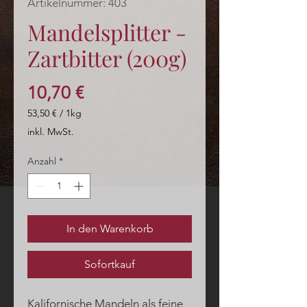
Artikelnummer: 403
Mandelsplitter -
Zartbitter (200g)
Preis
10,70 €
53,50 €
/
1kg
53,50 €
inkl. MwSt.
pro
1
Anzahl
*
Kilogramm
In den Warenkorb
Sofortkauf
Kalifornische Mandeln als feine