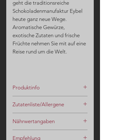
geht die traditionsreiche
Schokoladenmanufaktur Eybel
heute ganz neue Wege.
Aromatische Gewürze,
exotische Zutaten und frische
Früchte nehmen Sie mit auf eine
Reise rund um die Welt.
Produktinfo
Mandelsplitter in fein-herber
Zutatenliste/Allergene
Zartbitterschokolade
MANDELN, Kakaomasse, Zucker,
Nährwertangaben
Kakaobutter, Vanille, Emulgator:
SOJALECITHINE.
Nährwertangaben (in g pro 100g):
Empfehlung
Brennwert (kJ / kcal) 2558/ 611