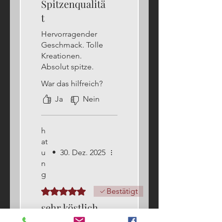
Spitzenqualitä
t
Hervorragender
Geschmack. Tolle
Kreationen.
Absolut spitze.
War das hilfreich?
Ja
Nein
h
at
u
•
30. Dez. 2025
n
g
Mit 5 von 5 Sternen bewertet.
Bestätigt
sehr köstlich