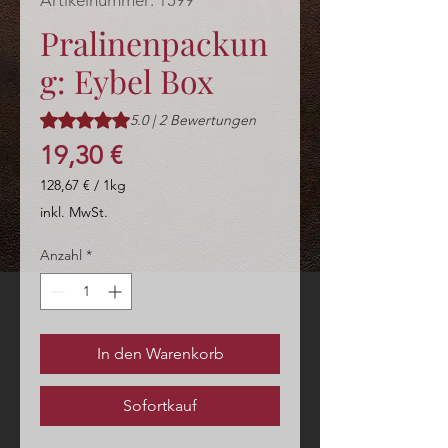
Artikelnummer: 1599
Pralinenpackun
g: Eybel Box
Das Rating beträgt 5.0 von fünf Sternen, basierend auf 2
5.0 | 2 Bewertungen
Preis
19,30 €
128,67 €
/
1kg
128,67 €
inkl. MwSt.
pro
1
Anzahl
*
Kilogramm
In den Warenkorb
Sofortkauf