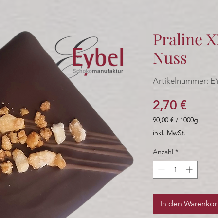
Praline 
Nuss
Artikelnummer: E
Preis
2,70 €
90,00 €
/
1000g
90,00 €
inkl. MwSt.
pro
1000
Anzahl
*
Gramm
In den Warenko