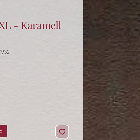
XXL - Karamell
Y932
rb