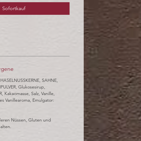
Sofortkauf
ergene
r, HASELNUSSKERNE, SAHNE,
ULVER, Glukosesirup,
akaomasse, Salz, Vanille,
s Vanillearoma, Emulgator:
eren Nüssen, Gluten und
alten.