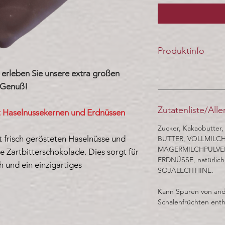
Produktinfo
rleben Sie unsere extra großen
n Genuß!
Zutatenliste/All
it Haselnussekernen und Erdnüssen
Zucker, Kakaobutte
t frisch gerösteten Haselnüsse und
BUTTER, VOLLMILCHP
MAGERMILCHPULVER, K
e Zartbitterschokolade. Dies sorgt für
ERDNÜSSE, natürliche
 und ein einzigartiges
SOJALECITHINE.
Kann Spuren von and
Schalenfrüchten enth