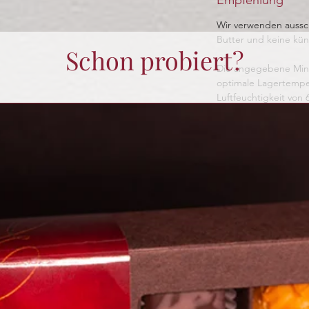
Wir verwenden aussch
Butter und keine kün
Schon probiert?
Die angegebene Minde
optimale Lagertempe
Luftfeuchtigkeit von 
Bei Nichteinhaltung 
reduzieren.
Noch keine Bewertungen vorhanden
Jetzt die erste Bewertung abgeben.
Bewertung abgeben