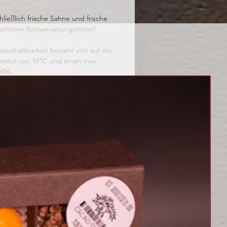
ließlich frische Sahne und frische
stlichen Konservierungsmittel!
sthaltbarkeit bezieht sich auf die
ratur von 16°C und einen max.
60%.
kann sich das MHD stark