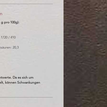
en
 g pro 100g):
 1720 / 410
tsäuren: 20,3
htwerte. Da es sich um
elt, können Schwankungen