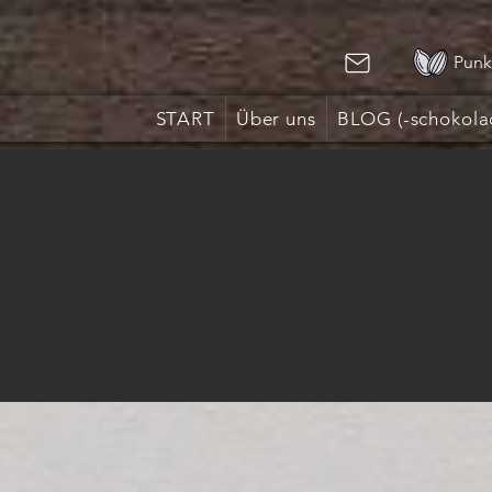
Punk
START
Über uns
BLOG (-schokola