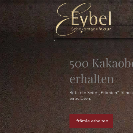
500 Kakao
erhalten
Bitte die Seite „Prämien“ öffne
einzulösen.
Prämie erhalten