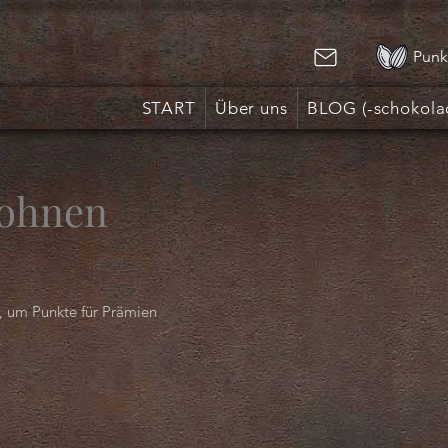
Punk
START
Über uns
BLOG (-schokola
bohnen
n, um Punkte für Prämien