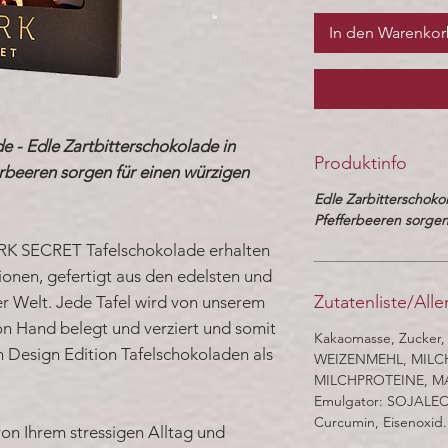
In den Warenko
- Edle Zartbitterschokolade in
Produktinfo
rbeeren sorgen für einen würzigen
Edle Zarbitterschoko
Pfefferbeeren sorgen 
RK SECRET Tafelschokolade erhalten
onen, gefertigt aus den edelsten und
Zutatenliste/All
r Welt. Jede Tafel wird von unserem
on Hand belegt und verziert und somit
Kakaomasse, Zucker, 
en Design Edition Tafelschokoladen als
WEIZENMEHL, MILC
MILCHPROTEINE, MA
Emulgator: SOJALECIT
Curcumin, Eisenoxid.
von Ihrem stressigen Alltag und