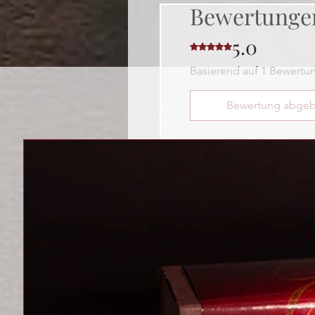
Bewertunge
5.0
Mit 5 von 5 Sternen bewer
Basierend auf 1 Bewertu
Bewertung abge
1 Bewertung
Inge Breitner
•
28. März
Mit 5 von 5 Sternen bewer
Bestät
Schokolade
Diese herrliche Schokol