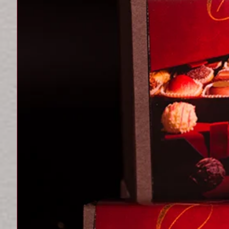
War das hilfreich?
J