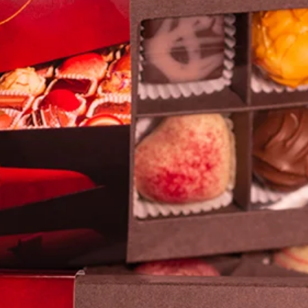
a (1)
Nein