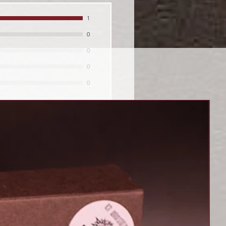
1
0
0
0
0
:
Höchste Bewertung