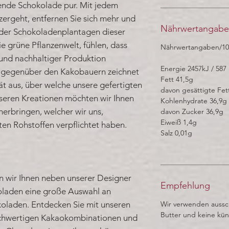
ende Schokolade pur. Mit jedem
ergeht, entfernen Sie sich mehr und
Nährwertangab
 der Schokoladenplantagen dieser
e grüne Pflanzenwelt, fühlen, dass
Nährwertangaben/1
 und nachhaltiger Produktion
Energie 2457kJ / 587 
t gegenüber den Kakobauern zeichnet
Fett 41,5g
ät aus, über welche unsere gefertigten
davon gesättigte Fet
seren Kreationen möchten wir Ihnen
Kohlenhydrate 36,9g
herbringen, welcher wir uns,
davon Zucker 36,9g
Eiweiß 1,4g
n Rohstoffen verpflichtet haben.
Salz 0,01g
n wir Ihnen neben unserer Designer
Empfehlung
laden eine große Auswahl an
koladen. Entdecken Sie mit unseren
Wir verwenden aussch
Butter und keine kün
chwertigen Kakaokombinationen und