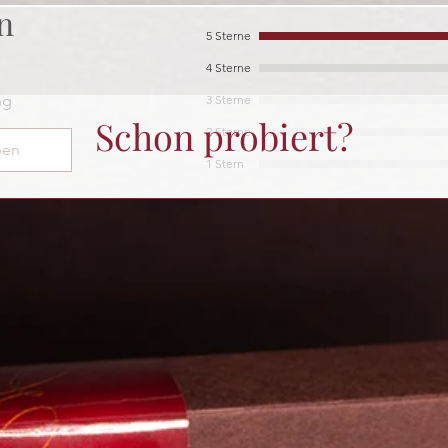
n
5 Sterne
tet.
4 Sterne
ng
3 Sterne
Schon probiert?
2 Sterne
ben
1 Stern
Nach Rating filtern:
Alle Sterne
Sortieren nach
tet.
igt
ade passt gut zu einem trockenen Rotwein