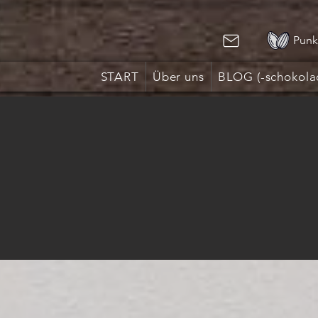
Punk
START
Über uns
BLOG (-schokola