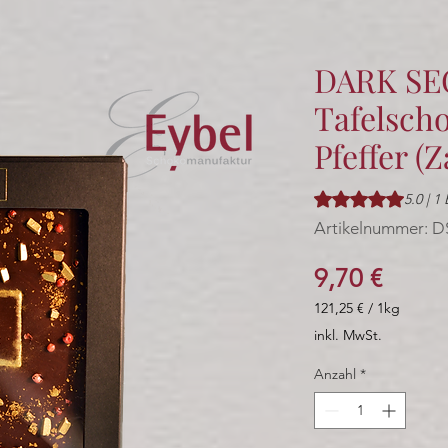
DARK SE
Tafelsch
Pfeffer (Z
Das Rating beträgt
5.0 | 
Artikelnummer: D
Preis
9,70 €
121,25 €
/
1kg
121,25 €
inkl. MwSt.
pro
1
Anzahl
*
Kilogramm