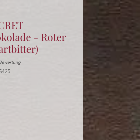
CRET
okolade - Roter
artbitter)
 5.0 von fünf Sternen, basierend auf 1 Bewertung.
1 Bewertung
S425