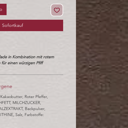
rb
Sofortkauf
lade in Kombination mit rotem
für einen würzigen Pfiff
ergene
Kakaobutter, Roter Pfeffer,
HFETT, MILCHZUCKER,
LZEXTRAKT, Backpulver,
HINE, Salz, Farbstoffe: