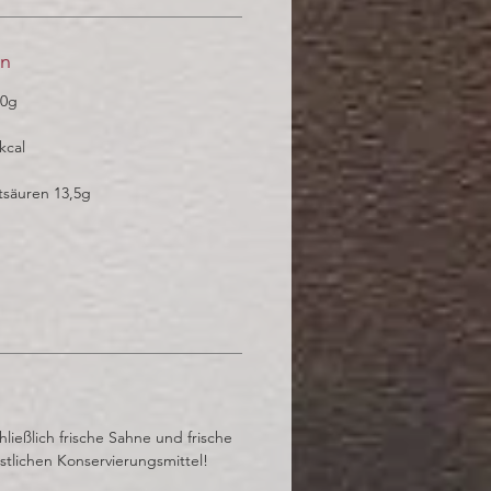
en
00g
kcal
tsäuren 13,5g
ließlich frische Sahne und frische
stlichen Konservierungsmittel!