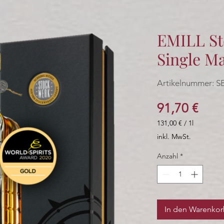
EMILL St
Single M
Artikelnummer: S
Prei
91,70 €
131,00 €
/
1l
131,00 €
inkl. MwSt.
pro
1
Anzahl
*
Liter
In den Warenko