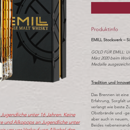
Produktinfo
EMILL Stockwerk – Si
GOLD FÜR EMILL: Un
März 2020 beim World
Medaille ausgezeichn
Tradition und Innovat
Das Brennen ist eine
Erfahrung, Sorgfalt 
verlangt wie beste Zu
Obstbrände und -geist
Jugendliche unter 16 Jahren. Keine
aber auch in neuem,
re und Alkopops an Jugendliche unter
Beides nebeneinander
wir uns vor Verkauf von Alkohol den