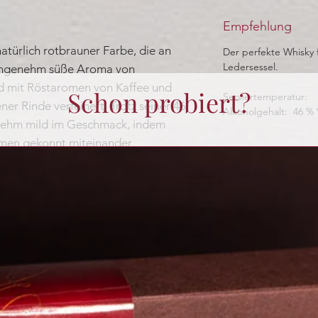
Empfehlung
atürlich rotbrauner Farbe, die an
Der perfekte Whisky 
Ledersessel.
 angenehm süße Aroma von
d mit Röstaromen von Kaffee und
Schon probiert?
Serviertemperatur:
r Rinde verfeinert. Trotz seiner 46
Alkoholgehalt: 46 % 
enehm mild im Geschmack, indem
men gekonnt miteinander
e intensive Honignote, die einen an
be denken lässt. Der Abgang endet
 leicht bitteren Piment- Pfeffer-Note.
t.
Noch keine Bewertungen vorhanden
Jetzt die erste Bewertung abgeben.
Bewertung abgeben