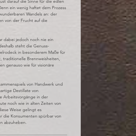
ust darauf die Sinne für die edlen
Denn ein wenig haftet dem Prozess
 wunderbaren Wandels an: der
 von der Frucht auf die
r dabei jedoch noch nie ein
deshalb steht die Genuss-
elrodeck in besonderem Maße für
, traditionelle Brennweisheiten,
n genauso wie für visionäre
usammenspiels von Handwerk und
artige Destillate von
le Arbeitsvorgänge in der
te noch wie in alten Zeiten von
iese Weise gelingt es
für die Konsumenten spürbar von
en abzuheben.