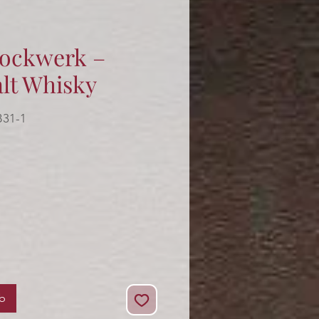
ockwerk –
alt Whisky
B31-1
s
rb