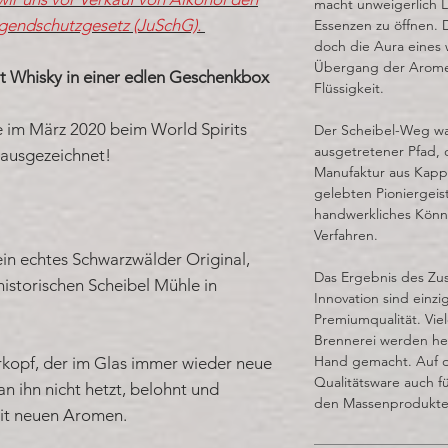
macht unweigerlich L
ugendschutzgesetz (JuSchG).
Essenzen zu öffnen. 
doch die Aura eines
Übergang der Aromen
t Whisky in einer edlen Geschenkbox
Flüssigkeit.
 im März 2020 beim World Spirits
Der Scheibel-Weg wa
ausgetretener Pfad, 
 ausgezeichnet!
Manufaktur aus Kapp
gelebten Pioniergeist
handwerkliches Könne
Verfahren.
ein echtes Schwarzwälder Original,
Das Ergebnis des Z
historischen Scheibel Mühle in
Innovation sind einzig
Premiumqualität. Vie
Brennerei werden heu
Hand gemacht. Auf d
rkopf, der im Glas immer wieder neue
Qualitätsware auch 
n ihn nicht hetzt, belohnt und
den Massenprodukt
mit neuen Aromen.