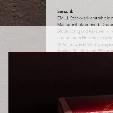
Sensorik
EMILL Stockwerk erstrahlt in n
Mahagoniholz erinnert. Das
Blütenhonig und Karamell wir
anregendem Holzrauch trockene
% Vol. ist dieser Whisky ang
Honigsüße, Malz und Röstaro
harmonieren. Besonders ist di
das Probieren einer Honigwa
trocken mit einer würzigen und
Ein wunderbar komplexer Mal