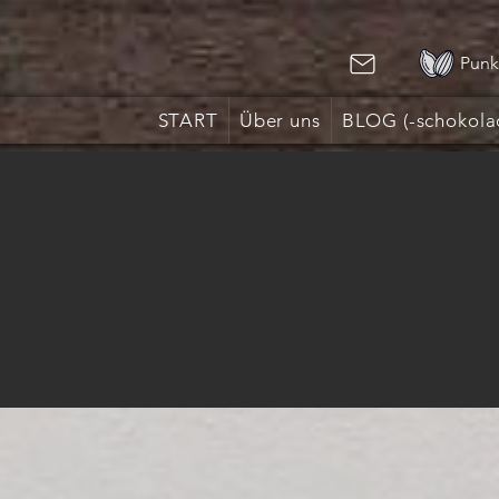
Punk
START
Über uns
BLOG (-schokola