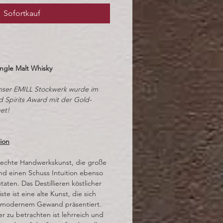
Sofortkauf
ngle Malt Whisky
ser EMILL Stockwerk wurde im
 Spirits Award mit der Gold-
et!
ion
 echte Handwerkskunst, die große
und einen Schuss Intuition ebenso
taten. Das Destillieren köstlicher
e ist eine alte Kunst, die sich
 modernem Gewand präsentiert.
 zu betrachten ist lehrreich und