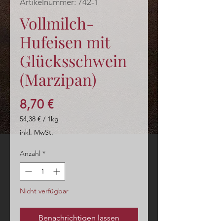
Artikelnummer: 742-1
Vollmilch-
Hufeisen mit
Glücksschwein
(Marzipan)
Preis
8,70 €
54,38 €
/
1kg
54,38 €
inkl. MwSt.
pro
1
Anzahl
*
Kilogramm
Nicht verfügbar
Benachrichtigen lassen