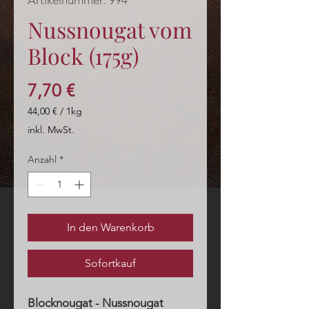
Artikelnummer: 994
Nussnougat vom
Block (175g)
Preis
7,70 €
44,00 €
/
1kg
44,00 €
inkl. MwSt.
pro
1
Anzahl
*
Kilogramm
In den Warenkorb
Sofortkauf
Blocknougat - Nussnougat