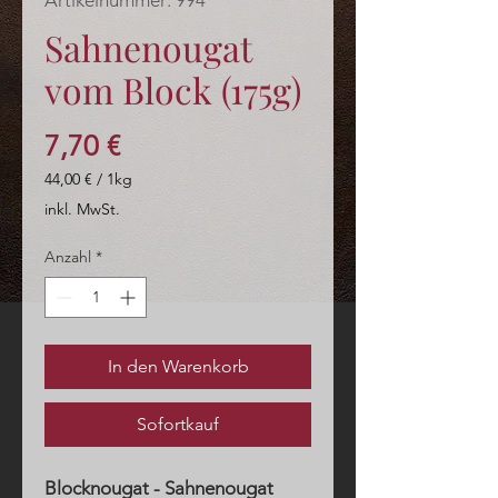
Artikelnummer: 994
Sahnenougat
vom Block (175g)
Preis
7,70 €
44,00 €
/
1kg
44,00 €
inkl. MwSt.
pro
1
Anzahl
*
Kilogramm
In den Warenkorb
Sofortkauf
Blocknougat - Sahnenougat