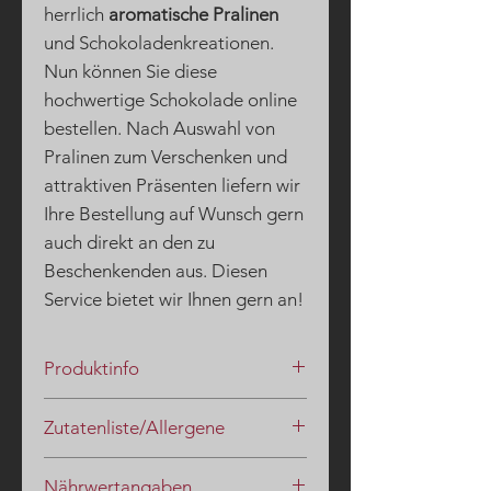
herrlich
aromatische Pralinen
und Schokoladenkreationen.
Nun können Sie diese
hochwertige Schokolade online
bestellen. Nach Auswahl von
Pralinen zum Verschenken und
attraktiven Präsenten liefern wir
Ihre Bestellung auf Wunsch gern
auch direkt an den zu
Beschenkenden aus. Diesen
Service bietet wir Ihnen gern an!
Produktinfo
In unserem Bereich "
Blog(-
Zutatenliste/Allergene
schokolade
" finden Sie unter dem
Stichwort "
Kreative
Zucker, HASELNUSSKERNE,
Schokoladenküche
" eine stetig
Nährwertangaben