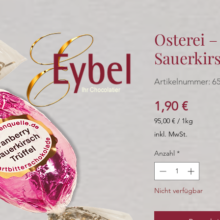
Osterei 
Sauerkirs
Artikelnummer: 6
Preis
1,90 €
95,00 €
/
1kg
95,00 €
inkl. MwSt.
pro
1
Anzahl
*
Kilogramm
Nicht verfügbar