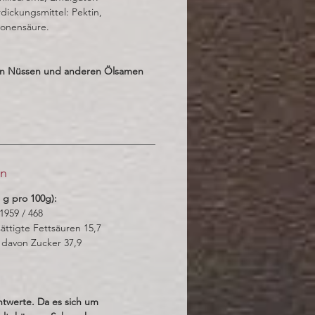
ickungsmittel: Pektin,
ronensäure.
on Nüssen und anderen Ölsamen
en
 g pro 100g):
 1959 / 468
ättigte Fettsäuren 15,7
 davon Zucker 37,9
htwerte. Da es sich um