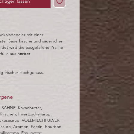
chtigen lassen
hokoladeneier mit einer
inster Sauerkirsche und säuerlichen
det wird die ausgefallene Praline
Hülle aus
herber
.
tig frischer Hochgenuss.
ergene
 SAHNE, Kakaobutter,
Kirschen, Invertzuckersirup,
lukosesirup, VOLLMILCHPULVER,
nsäure, Aromen, Pectin, Bourbon
anillearoma, Emulgator: