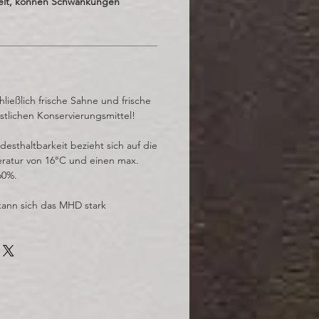
elt, können Schwankungen
ließlich frische Sahne und frische
stlichen Konservierungsmittel!
sthaltbarkeit bezieht sich auf die
ratur von 16°C und einen max.
60%.
kann sich das MHD stark