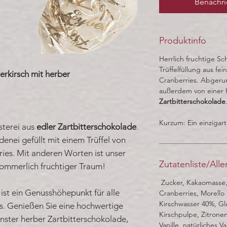
Benachri
Produktinfo
Herrlich fruchtige Sc
Trüffelfüllung aus fe
erkirsch mit herber
Cranberries. Abgerun
außerdem von einer 
Zartbitterschokolade
Kurzum: Ein einzigar
sterei aus
edler Zartbitterschokolade
.
enei gefüllt mit einem Trüffel von
ries. Mit anderen Worten ist unser
Zutatenliste/All
sommerlich fruchtiger Traum!
Zucker, Kakaomasse,
 ist ein Genusshöhepunkt für alle
Cranberries, Morello 
Kirschwasser 40%, G
ls. Genießen Sie eine hochwertige
Kirschpulpe, Zitrone
inster herber Zartbitterschokolade,
Vanille, natürliches V