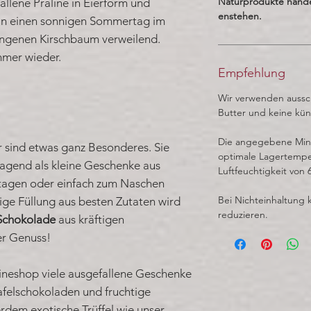
Naturprodukte hand
allene Praline in Eierform und
enstehen.
n in einen sonnigen Sommertag im
angenen Kirschbaum verweilend.
mmer wieder.
Empfehlung
Wir verwenden aussch
Butter und keine kün
Die angegebene Minde
 sind etwas ganz Besonderes. Sie
optimale Lagertempe
agend als kleine Geschenke aus
Luftfeuchtigkeit von 
rtagen oder einfach zum Naschen
Bei Nichteinhaltung 
ige Füllung aus besten Zutaten wird
reduzieren.
Schokolade
aus kräftigen
er Genuss!
ineshop viele ausgefallene Geschenke
felschokoladen und fruchtige
erdem exotische Trüffel wie unser