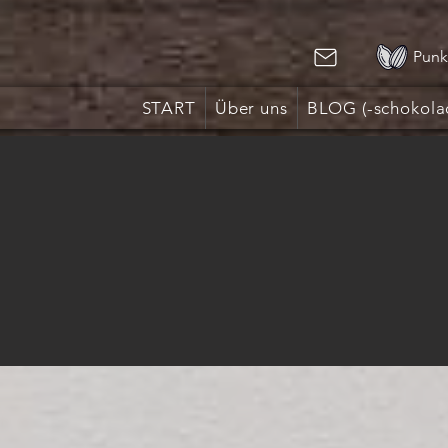
Punk
START
Über uns
BLOG (-schokola