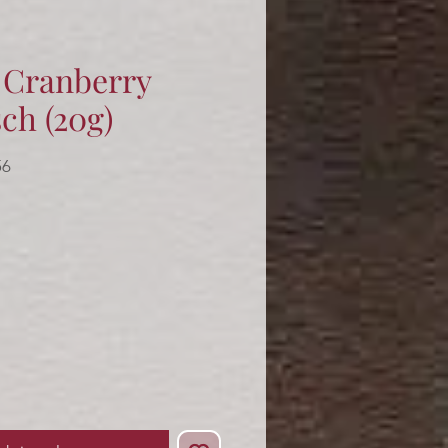
– Cranberry
ch (20g)
56