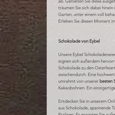
ab. Genießen Sie diese ausgef
träumen Sie sich dabei hinei
Garten, unter einem voll beh
Erleben Sie diesen Moment i
Schokolade von Eybel
Unsere Eybel Schokoladeneier
eignen sich außerdem hervorr
Schokolade zu den Osterfeie
zwischendurch. Eine hochwert
umrahmt von unserer
besten 
Kakaobohnen. Ein einzigartig
Entdecken Sie in unserem Onl
aus Schokolade, spannende Ta
Pralinen. Es erwarten Sie auß