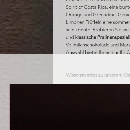
Spirit of Costa Rica, eine bun
Orange und Grenadine. Geni
Limonen Trüffeln eine sommerli
sein könnte. Probieren Sie wei
und
klassische Pralinenspezial
Vollmilchschokolade und Marz
Auswahl bietet Ihnen nur Ihr 
Wissenswertes zu unserem Ost
Sonnengereifte Sauerkirsch
in die fruchtige Trüffelcrem
Eine knackige Zartbitterhül
Trüffelfüllung!