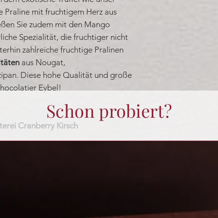
te Praline mit fruchtigem Herz aus
eßen Sie zudem mit den Mango
che Spezialität, die fruchtiger nicht
terhin zahlreiche fruchtige Pralinen
itäten
aus Nougat,
ipan. Diese hohe Qualität und große
Chocolatier Eybel!
Schon probiert?
erei Cranberry Kirsch
en und spritzige Cranberries werden
e gearbeitet.
le umschließt die fruchtige
Noch keine Bewertungen vorhanden