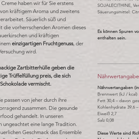
er Creme haben wir für Sie erstens
SOJALECITHINE, Verd
 von kräftigem Aroma und zweitens
Säuerungsmittel: Cit
verarbeitet. Säuerlich süß und
it die vorherrschenden Aromen dieses
Es können Spuren v
uerkirschen und kräftigen
enthalten sein.
einem
einzigartigen Fruchtgenuss
, der
 Versuchung wird.
nackige Zartbitterhülle geben die
ge Trüffelfüllung preis, die sich
Nährwertangab
Schokolade vermischt.
Nährwertangaben (in
Brennwert (kJ / kcal)
e passen von jeher durch ihre
Fett 30,4 – davon ges
Kohlenhydrate 39,6 –
orragend zusammen. Die gesunde
Eiweiß 2,7
rfood gehandelt. In unseren
Salz 0,08
n ungeachtet eine lange Tradition.
säuerlichen Geschmack das Ensemble
Diese Werte sind Ric