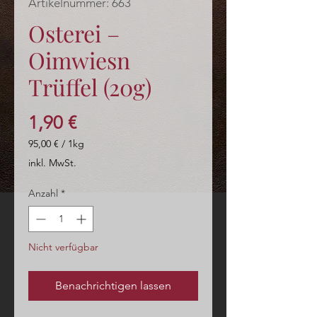
Artikelnummer: 663
Osterei –
Oimwiesn
Trüffel (20g)
Preis
1,90 €
95,00 €
/
1kg
95,00 €
inkl. MwSt.
pro
1
Anzahl
*
Kilogramm
Nicht verfügbar
Benachrichtigen lassen