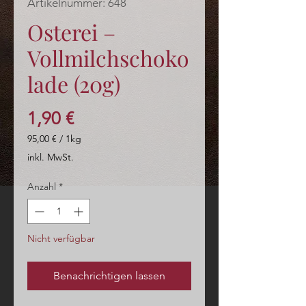
Artikelnummer: 648
Osterei –
Vollmilchschoko
lade (20g)
Preis
1,90 €
95,00 €
/
1kg
95,00 €
inkl. MwSt.
pro
1
Anzahl
*
Kilogramm
Nicht verfügbar
Benachrichtigen lassen