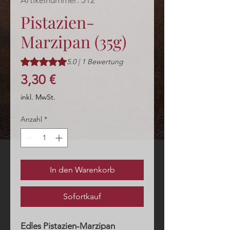
Artikelnummer: 512
Pistazien-
Marzipan (35g)
Das Rating beträgt 5.0 von fünf Sternen, basierend auf 1
5.0 | 1 Bewertung
Preis
3,30 €
inkl. MwSt.
Anzahl
*
In den Warenkorb
Sofortkauf
Edles Pistazien-Marzipan