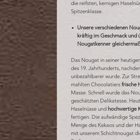
die reifsten, kernigen Haseln
Spitzenklasse.
Unsere verschiedenen Noug
kräftig im Geschmack und
Nougatkenner gleichermaß
Das Nougat in seiner heutigen
des 19. Jahrhunderts, nachde
unbezahlbarer wurde. Zur Str
mahlten Chocolatiers
frische
Masse. Schnell wurde das Nou
geschätzten Delikatesse. Heu
Haselnüsse und
hochwertige
fertigen. Die aufwändige Spezi
Menge des Kakaos und der Has
mit unserem Schichtnougat die 