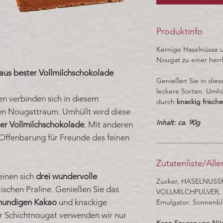
Produktinfo
Kernige Haselnüsse
Nougat zu einer herrli
 aus bester Vollmilchschokolade
Genießen Sie in dies
leckere Sorten. Umhü
n verbinden sich in diesem
durch
knackig frisch
en Nougattraum. Umhüllt wird diese
Inhalt: ca. 90g
er Vollmilchschokolade
. Mit anderen
e Offenbarung für Freunde des feinen
Zutatenliste/All
einen sich
drei wundervolle
Zucker, HASELNUSSK
ischen Praline. Genießen Sie das
VOLLMILCHPULVER, na
mundigen Kakao
und knackige
Emulgator: Sonnenb
er Schichtnougat verwenden wir nur
Kann Spuren von Nüs