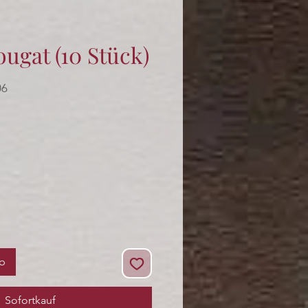
ugat (10 Stück)
06
rb
Sofortkauf