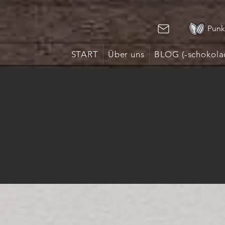
Punk
START
Über uns
BLOG (-schokola