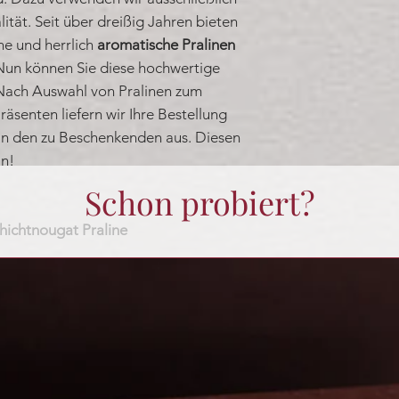
ität. Seit über dreißig Jahren bieten
ne und herrlich
aromatische Pralinen
Nun können Sie diese hochwertige
 Nach Auswahl von Pralinen zum
äsenten liefern wir Ihre Bestellung
an den zu Beschenkenden aus. Diesen
an!
Schon probiert?
hichtnougat Praline
rten werden zu einer aromatischer
e Nougattraum von bester Schokolade
Noch keine Bewertungen vorhanden