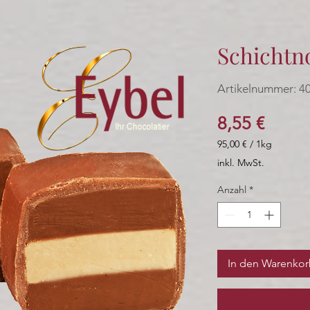
Schichtno
Artikelnummer: 4
Preis
8,55 €
95,00 €
/
1kg
95,00 €
inkl. MwSt.
pro
1
Anzahl
*
Kilogramm
In den Warenko