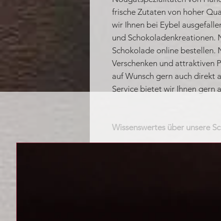
frische Zutaten von hoher Qual
wir Ihnen bei Eybel ausgefalle
und Schokoladenkreationen. 
Schokolade online bestellen.
Verschenken und attraktiven Pr
auf Wunsch gern auch direkt 
Service bietet wir Ihnen gern 
Wissenswertes über unsere Sc
Drei wundervolle Nougatso
Praline vereint.
Umhüllt wird dieser klein
aus vollmundigen Kakao.