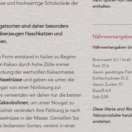
üsse und hochwertige Schokolade der
enthalten.
atsorten sind daher besonders
 überzeugen Naschkatzen und
Nährwertangab
en.
Nährwertangaben (in
 Form entstand in Italien zu Beginn
Brennwert (kJ / kcal)
m Kakao durch hohe Zölle immer
Fett 37,6
eckung der wertvollen Kakaomasse
davon gesättigte Fet
Kohlenhydrate 51,5
 Haselnüsse
und gaben sie unter die
davon Zucker 51
gat von einer Notlösung zur
Eiweiß 6,9
te verwenden wir daher nur die besten
Salz 0,04
 Kakaobohnen
, um unser Nougat zu
Diese Werte sind Ric
alität verändert ihre Färbung je nach
Naturprodukte hand
elnüsse in der Masse. Genießen Sie
enstehen.
leckersten Sorten, vereint in einer