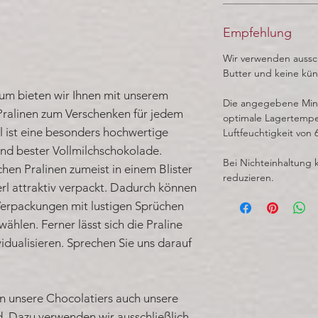
Empfehlung
Wir verwenden aussch
Butter und keine kün
rum bieten wir Ihnen mit unserem
Die angegebene Minde
Pralinen zum Verschenken für jedem
optimale Lagertempe
l ist eine besonders hochwertige
Luftfeuchtigkeit von 
nd bester Vollmilchschokolade.
Bei Nichteinhaltung 
hen Pralinen zumeist in einem Blister
reduzieren.
erl attraktiv verpackt. Dadurch können
Verpackungen mit lustigen Sprüchen
hlen. Ferner lässt sich die Praline
idualisieren. Sprechen Sie uns darauf
gen unsere Chocolatiers auch unsere
. Dazu verwenden wir ausschließlich