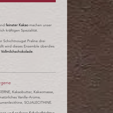
 und
feinster Kakao
machen unser
ch kräftigen Spezialität.
er Schichtnougat Praline drei
llt wird dieses Ensemble überdies
e Vollmilchschokolade
.
ergene
ERNE, Kakaobutter, Kakaomasse,
türliches Vanille-Aroma,
lumenlecithine, SOJALECITHINE.
sen und anderen Schalenfrüchten