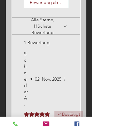
Bewertung abgeben
Alle Sterne,
Höchste
Bewertung
1 Bewertung
S
c
h
n
ei
•
02. Nov. 2025
d
er
A
.
Mit 5 von 5 Sternen bewertet.
Bestätigt
Beste