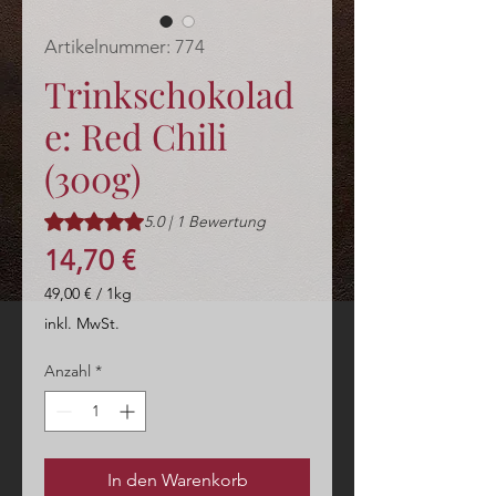
Artikelnummer: 774
Trinkschokolad
e: Red Chili
(300g)
Das Rating beträgt 5.0 von fünf Sternen, basierend auf 1
5.0 | 1 Bewertung
Preis
14,70 €
49,00 €
/
1kg
49,00 €
inkl. MwSt.
pro
1
Anzahl
*
Kilogramm
In den Warenkorb