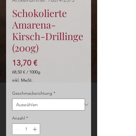
Artikelnummer: 70074-2375
Schokolierte
Amarena-
Kirsch-Drillinge
(200g)
Preis
13,70 €
68,50 €
/
1000g
68,50 €
inkl. MwSt.
pro
1000
Geschmacksrichtung
*
Gramm
Anzahl
*