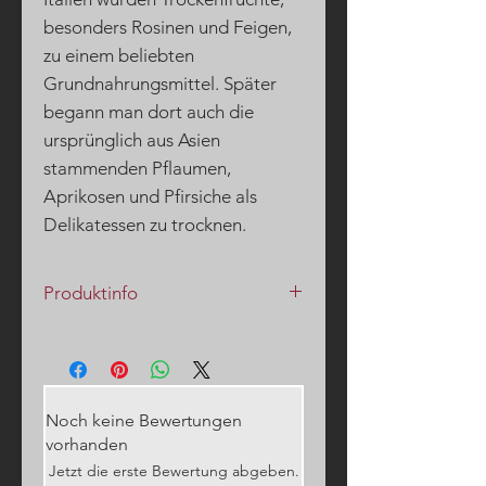
besonders Rosinen und Feigen,
zu einem beliebten
Grundnahrungsmittel. Später
begann man dort auch die
ursprünglich aus Asien
stammenden Pflaumen,
Aprikosen und Pfirsiche als
Delikatessen zu trocknen.
Produktinfo
Schon probiert? Unser schokoliertes
Trockenobst eignet sich
hervorragend als Zutat, Snack oder
Beilage für Eis, Desserts oder
Noch keine Bewertungen
Backwaren.
vorhanden
Jetzt die erste Bewertung abgeben.