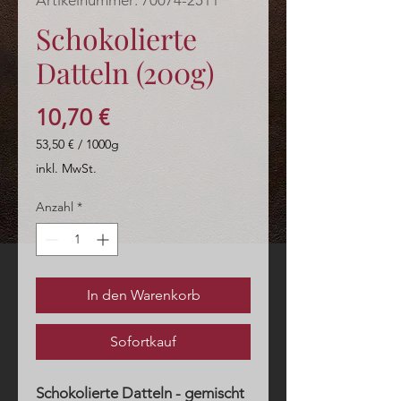
Artikelnummer: 70074-2511
Schokolierte
Datteln (200g)
Preis
10,70 €
53,50 €
/
1000g
53,50 €
inkl. MwSt.
pro
1000
Anzahl
*
Gramm
In den Warenkorb
Sofortkauf
Schokolierte Datteln - gemischt