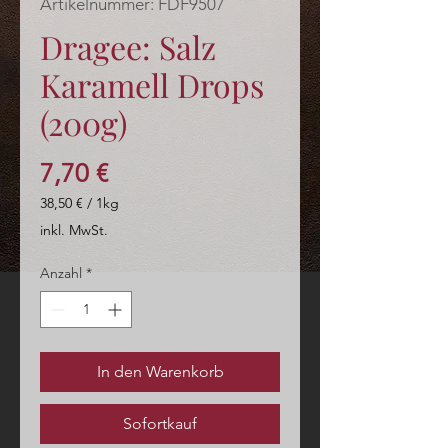
Artikelnummer: FDF9507
Dragee: Salz
Karamell Drops
(200g)
Preis
7,70 €
38,50 €
/
1kg
38,50 €
inkl. MwSt.
pro
1
Anzahl
*
Kilogramm
In den Warenkorb
Sofortkauf