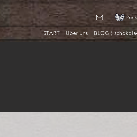
Punk
START
Über uns
BLOG (-schokola