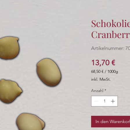
Schokoli
Cranberri
Artikelnummer: 7
Prei
13,70 €
68,50 €
/
1000g
68,50 €
inkl. MwSt.
pro
1000
Anzahl
*
Gramm
In den Warenko