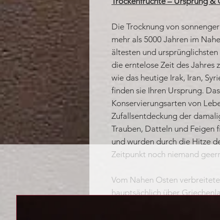
Trockenfrüchte – Ursprung & 
Die Trocknung von sonnengere
mehr als 5000 Jahren im Nahen
ältesten und ursprünglichste
die erntelose Zeit des Jahres 
wie das heutige Irak, Iran, S
finden sie Ihren Ursprung. Das
Konservierungsarten von Lebe
Zufallsentdeckung der damali
Trauben, Datteln und Feigen 
und wurden durch die Hitze de
Zeitpunkt noch niemand geern
Vom Nahen Osten verbreitete 
hauptsächlich über Griechenla
allem in Italien wurden Trock
Feigen, zu einem beliebten G