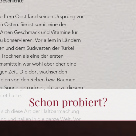
Geschichte
iftem Obst fand seinen Ursprung vor
 Osten. Sie ist somit eine der
n Arten Geschmack und Vitamine für
zu konservieren. Vor allem in Ländern
yrien und dem Südwesten der Türkei
 Trocknen als eine der ersten
nsmitteln war wohl aber eher eine
gen Zeit. Die dort wachsenden
fielen von den Reben bzw. Bäumen
r Sonne getrocknet, da sie zu diesem
tet hatte.
Schon probiert?
sich diese Art der Haltbarmachung
nd und Italien in die ganze Welt. Vor
enfrüchte, besonders Rosinen und
rundnahrungsmittel. Später begann