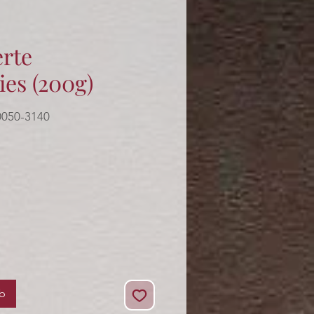
erte
es (200g)
0050-3140
s
rb