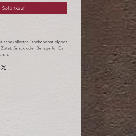
Sofortkauf
r schokoliertes Trockenobst eignet
 Zutat, Snack oder Beilage für Eis,
aren.