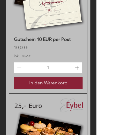
Gutschein 10 EUR per Post
Preis
10,00 €
inkl. MwSt.
In den Warenkorb