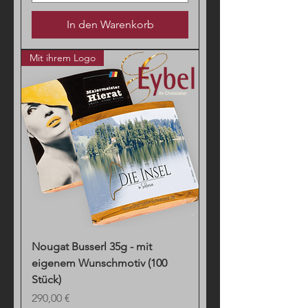
In den Warenkorb
Mit ihrem Logo
Nougat Busserl 35g - mit
eigenem Wunschmotiv (100
Stück)
Preis
290,00 €