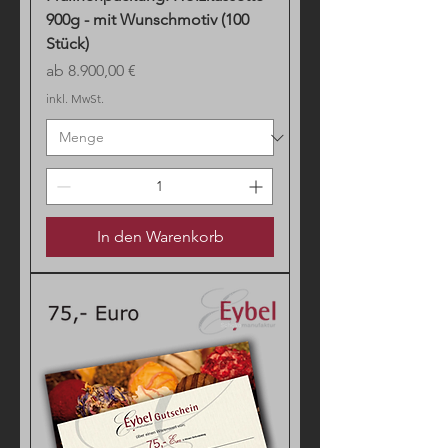
900g - mit Wunschmotiv (100
Stück)
Sale-Preis
ab
8.900,00 €
inkl. MwSt.
In den Warenkorb