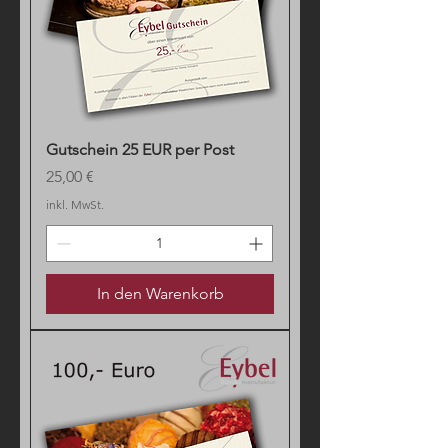
Gutschein 25 EUR per Post
Preis
25,00 €
inkl. MwSt.
In den Warenkorb